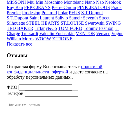
MISSONI
Miu Miu
Moschino
Montblanc
Nano Nao
Neolook
Ray Ban
PEPE JEANS
Pierre Cardin
PINK JEALOUS
Prada
Premier
Prodesiqn
Polaroid
Polar
P+US
S.T.Dupont
S.T.Dupont
Saint Laurent
Salivio
Sameir
Seventh Street
Silhouette
STEEL HEARTS
ST.LOUISE
Swarovski
SWING
TED BAKER
Tiffany&Co
TOM FORD
Tommy Fashion
T-
Charge
Trussardi
Valentin Yudashkin
VENTOE
Versace
Vogue
William Morris
WOOW
ZITRONE
Показать все
Отзывы
Отправляя форму Вы соглашаетесь с
политикой
конфиденциальности
,
офертой
и даете согласие на
обработу персональных данных..
ФИО
Телефон