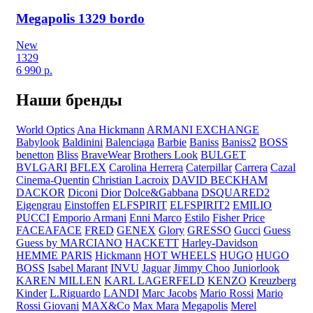
Megapolis 1329 bordo
New
1329
6 990
р.
Наши бренды
World Optics
Ana Hickmann
ARMANI EXCHANGE
Babylook
Baldinini
Balenciaga
Barbie
Baniss
Baniss2
BOSS
benetton
Bliss
BraveWear
Brothers Look
BULGET
BVLGARI
BFLEX
Carolina Herrera
Caterpillar
Carrera
Cazal
Cinema-Quentin
Christian Lacroix
DAVID BECKHAM
DACKOR
Diconi
Dior
Dolce&Gabbana
DSQUARED2
Eigengrau
Einstoffen
ELFSPIRIT
ELFSPIRIT2
EMILIO
PUCCI
Emporio Armani
Enni Marco
Estilo
Fisher Price
FACEAFACE
FRED
GENEX
Glory
GRESSO
Gucci
Guess
Guess by MARCIANO
HACKETT
Harley-Davidson
HEMME PARIS
Hickmann
HOT WHEELS
HUGO
HUGO
BOSS
Isabel Marant
INVU
Jaguar
Jimmy Choo
Juniorlook
KAREN MILLEN
KARL LAGERFELD
KENZO
Kreuzberg
Kinder
L.Riguardo
LANDI
Marc Jacobs
Mario Rossi
Mario
Rossi Giovani
MAX&Co
Max Mara
Megapolis
Merel