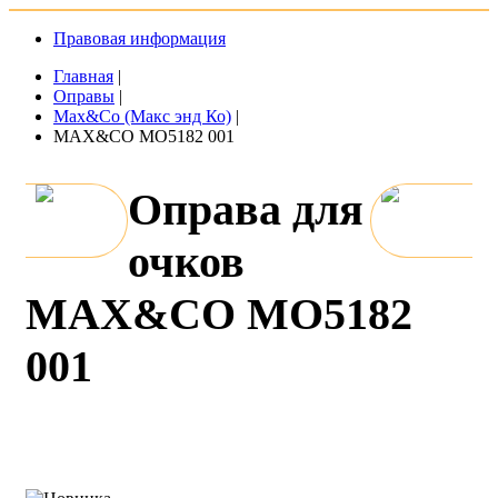
Правовая информация
Главная
|
Оправы
|
Max&Co (Макс энд Ко)
|
MAX&CO MO5182 001
Оправа для
очков
MAX&CO MO5182
001