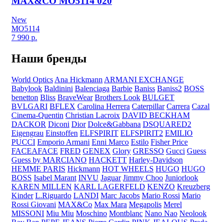
MAX&CO MO5114 020
New
MO5114
7 990
р.
Наши бренды
World Optics
Ana Hickmann
ARMANI EXCHANGE
Babylook
Baldinini
Balenciaga
Barbie
Baniss
Baniss2
BOSS
benetton
Bliss
BraveWear
Brothers Look
BULGET
BVLGARI
BFLEX
Carolina Herrera
Caterpillar
Carrera
Cazal
Cinema-Quentin
Christian Lacroix
DAVID BECKHAM
DACKOR
Diconi
Dior
Dolce&Gabbana
DSQUARED2
Eigengrau
Einstoffen
ELFSPIRIT
ELFSPIRIT2
EMILIO
PUCCI
Emporio Armani
Enni Marco
Estilo
Fisher Price
FACEAFACE
FRED
GENEX
Glory
GRESSO
Gucci
Guess
Guess by MARCIANO
HACKETT
Harley-Davidson
HEMME PARIS
Hickmann
HOT WHEELS
HUGO
HUGO
BOSS
Isabel Marant
INVU
Jaguar
Jimmy Choo
Juniorlook
KAREN MILLEN
KARL LAGERFELD
KENZO
Kreuzberg
Kinder
L.Riguardo
LANDI
Marc Jacobs
Mario Rossi
Mario
Rossi Giovani
MAX&Co
Max Mara
Megapolis
Merel
MISSONI
Miu Miu
Moschino
Montblanc
Nano Nao
Neolook