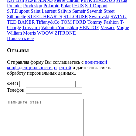
Ray Ban
PEPE JEANS
Pierre Cardin
PINK JEALOUS
Prada
Premier
Prodesiqn
Polaroid
Polar
P+US
S.T.Dupont
S.T.Dupont
Saint Laurent
Salivio
Sameir
Seventh Street
Silhouette
STEEL HEARTS
ST.LOUISE
Swarovski
SWING
TED BAKER
Tiffany&Co
TOM FORD
Tommy Fashion
T-
Charge
Trussardi
Valentin Yudashkin
VENTOE
Versace
Vogue
William Morris
WOOW
ZITRONE
Показать все
Отзывы
Отправляя форму Вы соглашаетесь с
политикой
конфиденциальности
,
офертой
и даете согласие на
обработу персональных данных..
ФИО
Телефон