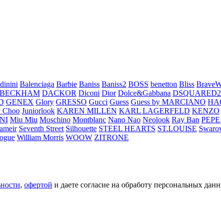
dinini
Balenciaga
Barbie
Baniss
Baniss2
BOSS
benetton
Bliss
BraveW
 BECKHAM
DACKOR
Diconi
Dior
Dolce&Gabbana
DSQUARED2
D
GENEX
Glory
GRESSO
Gucci
Guess
Guess by MARCIANO
HA
 Choo
Juniorlook
KAREN MILLEN
KARL LAGERFELD
KENZO
NI
Miu Miu
Moschino
Montblanc
Nano Nao
Neolook
Ray Ban
PEPE
ameir
Seventh Street
Silhouette
STEEL HEARTS
ST.LOUISE
Swarov
ogue
William Morris
WOOW
ZITRONE
ьности
,
офертой
и даете согласие на обработу персональных данн