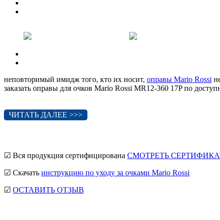
Previous
Next
Previous
Next
неповторимый имидж того, кто их носит,
оправы Mario Rossi
не
заказать оправы для очков Mario Rossi MR12-360 17P по досту
ЧИТАТЬ ДАЛЕЕ >>>
☑ Вся продукция сертифицирована
СМОТРЕТЬ СЕРТИФИКА
☑ Скачать
инструкцию по уходу за очками Mario Rossi
☑
ОСТАВИТЬ ОТЗЫВ