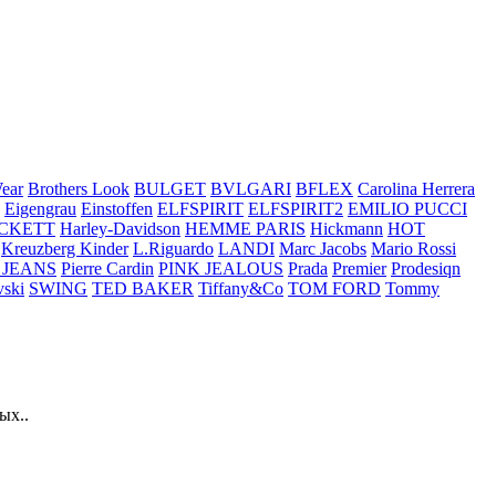
ear
Brothers Look
BULGET
BVLGARI
BFLEX
Carolina Herrera
Eigengrau
Einstoffen
ELFSPIRIT
ELFSPIRIT2
EMILIO PUCCI
CKETT
Harley-Davidson
HEMME PARIS
Hickmann
HOT
Kreuzberg Kinder
L.Riguardo
LANDI
Marc Jacobs
Mario Rossi
 JEANS
Pierre Cardin
PINK JEALOUS
Prada
Premier
Prodesiqn
ski
SWING
TED BAKER
Tiffany&Co
TOM FORD
Tommy
ых..