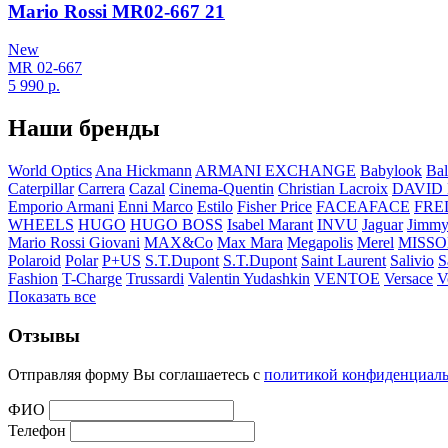
Mario Rossi MR02-667 21
New
MR 02-667
5 990
р.
Наши бренды
World Optics
Ana Hickmann
ARMANI EXCHANGE
Babylook
Bal
Caterpillar
Carrera
Cazal
Cinema-Quentin
Christian Lacroix
DAVID
Emporio Armani
Enni Marco
Estilo
Fisher Price
FACEAFACE
FRE
WHEELS
HUGO
HUGO BOSS
Isabel Marant
INVU
Jaguar
Jimmy
Mario Rossi Giovani
MAX&Co
Max Mara
Megapolis
Merel
MISSO
Polaroid
Polar
P+US
S.T.Dupont
S.T.Dupont
Saint Laurent
Salivio
S
Fashion
T-Charge
Trussardi
Valentin Yudashkin
VENTOE
Versace
V
Показать все
Отзывы
Отправляя форму Вы соглашаетесь с
политикой конфиденциал
ФИО
Телефон