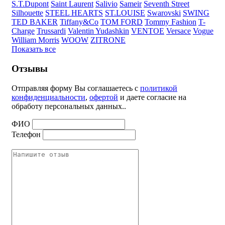
S.T.Dupont
Saint Laurent
Salivio
Sameir
Seventh Street
Silhouette
STEEL HEARTS
ST.LOUISE
Swarovski
SWING
TED BAKER
Tiffany&Co
TOM FORD
Tommy Fashion
T-
Charge
Trussardi
Valentin Yudashkin
VENTOE
Versace
Vogue
William Morris
WOOW
ZITRONE
Показать все
Отзывы
Отправляя форму Вы соглашаетесь с
политикой
конфиденциальности
,
офертой
и даете согласие на
обработу персональных данных..
ФИО
Телефон