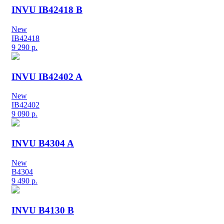
INVU IB42418 B
New
IB42418
9 290
р.
INVU IB42402 A
New
IB42402
9 090
р.
INVU B4304 A
New
B4304
9 490
р.
INVU B4130 B