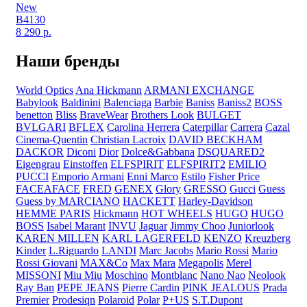
New
B4130
8 290
р.
Наши бренды
World Optics
Ana Hickmann
ARMANI EXCHANGE
Babylook
Baldinini
Balenciaga
Barbie
Baniss
Baniss2
BOSS
benetton
Bliss
BraveWear
Brothers Look
BULGET
BVLGARI
BFLEX
Carolina Herrera
Caterpillar
Carrera
Cazal
Cinema-Quentin
Christian Lacroix
DAVID BECKHAM
DACKOR
Diconi
Dior
Dolce&Gabbana
DSQUARED2
Eigengrau
Einstoffen
ELFSPIRIT
ELFSPIRIT2
EMILIO
PUCCI
Emporio Armani
Enni Marco
Estilo
Fisher Price
FACEAFACE
FRED
GENEX
Glory
GRESSO
Gucci
Guess
Guess by MARCIANO
HACKETT
Harley-Davidson
HEMME PARIS
Hickmann
HOT WHEELS
HUGO
HUGO
BOSS
Isabel Marant
INVU
Jaguar
Jimmy Choo
Juniorlook
KAREN MILLEN
KARL LAGERFELD
KENZO
Kreuzberg
Kinder
L.Riguardo
LANDI
Marc Jacobs
Mario Rossi
Mario
Rossi Giovani
MAX&Co
Max Mara
Megapolis
Merel
MISSONI
Miu Miu
Moschino
Montblanc
Nano Nao
Neolook
Ray Ban
PEPE JEANS
Pierre Cardin
PINK JEALOUS
Prada
Premier
Prodesiqn
Polaroid
Polar
P+US
S.T.Dupont