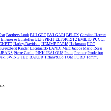
ear
Brothers Look
BULGET
BVLGARI
BFLEX
Carolina Herrera
Eigengrau
Einstoffen
ELFSPIRIT
ELFSPIRIT2
EMILIO PUCCI
CKETT
Harley-Davidson
HEMME PARIS
Hickmann
HOT
Kreuzberg Kinder
L.Riguardo
LANDI
Marc Jacobs
Mario Rossi
 JEANS
Pierre Cardin
PINK JEALOUS
Prada
Premier
Prodesiqn
ski
SWING
TED BAKER
Tiffany&Co
TOM FORD
Tommy
ых..