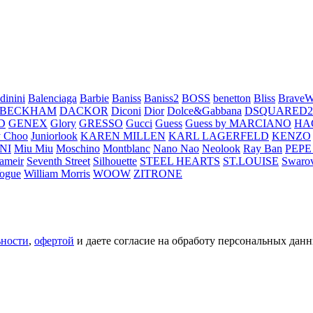
dinini
Balenciaga
Barbie
Baniss
Baniss2
BOSS
benetton
Bliss
BraveW
 BECKHAM
DACKOR
Diconi
Dior
Dolce&Gabbana
DSQUARED2
D
GENEX
Glory
GRESSO
Gucci
Guess
Guess by MARCIANO
HA
 Choo
Juniorlook
KAREN MILLEN
KARL LAGERFELD
KENZO
NI
Miu Miu
Moschino
Montblanc
Nano Nao
Neolook
Ray Ban
PEPE
ameir
Seventh Street
Silhouette
STEEL HEARTS
ST.LOUISE
Swarov
ogue
William Morris
WOOW
ZITRONE
ьности
,
офертой
и даете согласие на обработу персональных данн