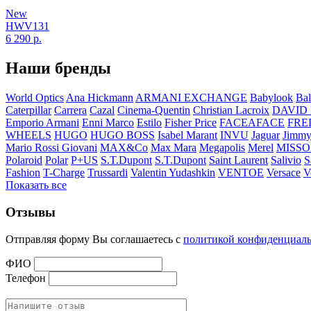
New
HWV131
6 290
р.
Наши бренды
World Optics
Ana Hickmann
ARMANI EXCHANGE
Babylook
Bal
Caterpillar
Carrera
Cazal
Cinema-Quentin
Christian Lacroix
DAVID
Emporio Armani
Enni Marco
Estilo
Fisher Price
FACEAFACE
FRE
WHEELS
HUGO
HUGO BOSS
Isabel Marant
INVU
Jaguar
Jimmy
Mario Rossi Giovani
MAX&Co
Max Mara
Megapolis
Merel
MISSO
Polaroid
Polar
P+US
S.T.Dupont
S.T.Dupont
Saint Laurent
Salivio
S
Fashion
T-Charge
Trussardi
Valentin Yudashkin
VENTOE
Versace
V
Показать все
Отзывы
Отправляя форму Вы соглашаетесь с
политикой конфиденциал
ФИО
Телефон