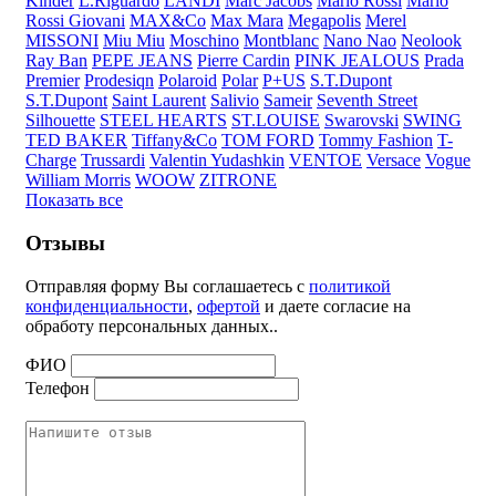
Kinder
L.Riguardo
LANDI
Marc Jacobs
Mario Rossi
Mario
Rossi Giovani
MAX&Co
Max Mara
Megapolis
Merel
MISSONI
Miu Miu
Moschino
Montblanc
Nano Nao
Neolook
Ray Ban
PEPE JEANS
Pierre Cardin
PINK JEALOUS
Prada
Premier
Prodesiqn
Polaroid
Polar
P+US
S.T.Dupont
S.T.Dupont
Saint Laurent
Salivio
Sameir
Seventh Street
Silhouette
STEEL HEARTS
ST.LOUISE
Swarovski
SWING
TED BAKER
Tiffany&Co
TOM FORD
Tommy Fashion
T-
Charge
Trussardi
Valentin Yudashkin
VENTOE
Versace
Vogue
William Morris
WOOW
ZITRONE
Показать все
Отзывы
Отправляя форму Вы соглашаетесь с
политикой
конфиденциальности
,
офертой
и даете согласие на
обработу персональных данных..
ФИО
Телефон