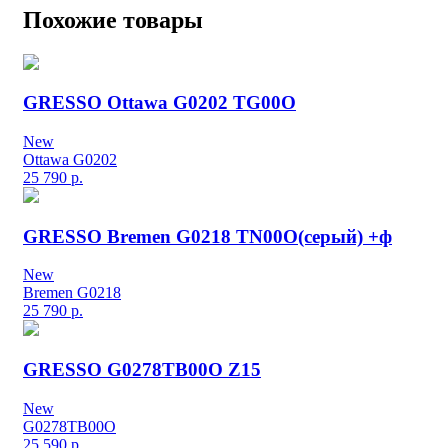
Похожие товары
GRESSO Ottawa G0202 TG00O
New
Ottawa G0202
25 790
р.
GRESSO Bremen G0218 TN00O(серый) +ф
New
Bremen G0218
25 790
р.
GRESSO G0278TB00O Z15
New
G0278TB00O
25 590
р.