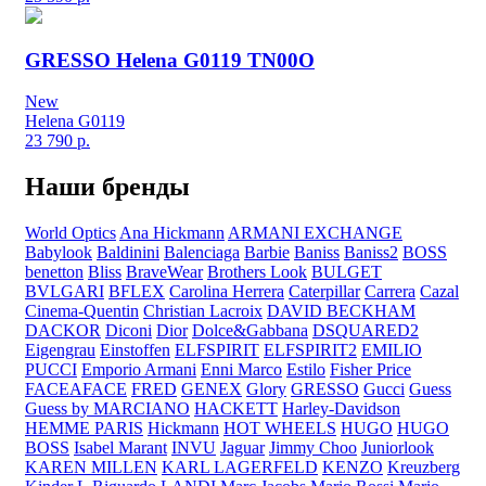
GRESSO Helena G0119 TN00O
New
Helena G0119
23 790
р.
Наши бренды
World Optics
Ana Hickmann
ARMANI EXCHANGE
Babylook
Baldinini
Balenciaga
Barbie
Baniss
Baniss2
BOSS
benetton
Bliss
BraveWear
Brothers Look
BULGET
BVLGARI
BFLEX
Carolina Herrera
Caterpillar
Carrera
Cazal
Cinema-Quentin
Christian Lacroix
DAVID BECKHAM
DACKOR
Diconi
Dior
Dolce&Gabbana
DSQUARED2
Eigengrau
Einstoffen
ELFSPIRIT
ELFSPIRIT2
EMILIO
PUCCI
Emporio Armani
Enni Marco
Estilo
Fisher Price
FACEAFACE
FRED
GENEX
Glory
GRESSO
Gucci
Guess
Guess by MARCIANO
HACKETT
Harley-Davidson
HEMME PARIS
Hickmann
HOT WHEELS
HUGO
HUGO
BOSS
Isabel Marant
INVU
Jaguar
Jimmy Choo
Juniorlook
KAREN MILLEN
KARL LAGERFELD
KENZO
Kreuzberg