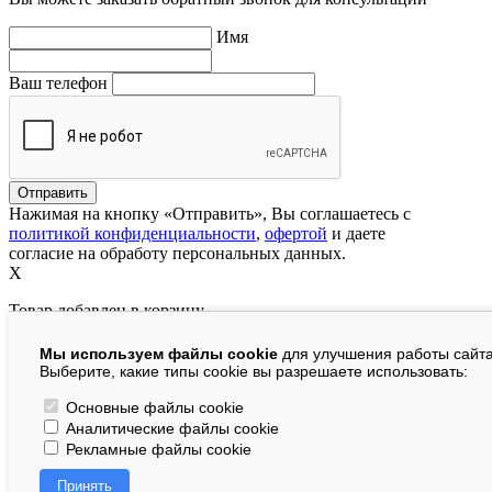
Имя
Ваш телефон
Нажимая на кнопку «Отправить», Вы соглашаетесь с
политикой конфиденциальности
,
офертой
и даете
согласие на обработу персональных данных.
X
Товар добавлен в корзину
Мы используем файлы cookie
для улучшения работы сайта
руб.
Выберите, какие типы cookie вы разрешаете использовать:
В корзине:
шт.
Основные файлы cookie
Аналитические файлы cookie
На сумму:
руб.
Рекламные файлы cookie
Перейти в корзину
Принять