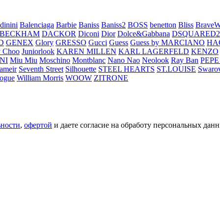
dinini
Balenciaga
Barbie
Baniss
Baniss2
BOSS
benetton
Bliss
BraveW
 BECKHAM
DACKOR
Diconi
Dior
Dolce&Gabbana
DSQUARED2
D
GENEX
Glory
GRESSO
Gucci
Guess
Guess by MARCIANO
HA
 Choo
Juniorlook
KAREN MILLEN
KARL LAGERFELD
KENZO
NI
Miu Miu
Moschino
Montblanc
Nano Nao
Neolook
Ray Ban
PEPE
ameir
Seventh Street
Silhouette
STEEL HEARTS
ST.LOUISE
Swarov
ogue
William Morris
WOOW
ZITRONE
ьности
,
офертой
и даете согласие на обработу персональных данн