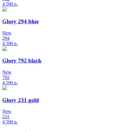
4 590
р.
Glory 294 blue
New
294
4 590
р.
Glory 792 black
New
792
4 590
р.
Glory 231 gold
New
231
4 590
р.