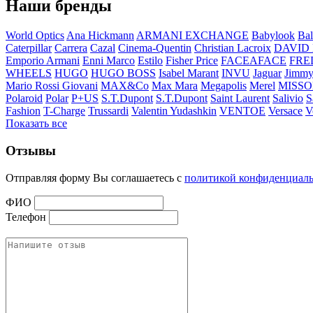
Наши бренды
World Optics
Ana Hickmann
ARMANI EXCHANGE
Babylook
Bal
Caterpillar
Carrera
Cazal
Cinema-Quentin
Christian Lacroix
DAVID
Emporio Armani
Enni Marco
Estilo
Fisher Price
FACEAFACE
FRE
WHEELS
HUGO
HUGO BOSS
Isabel Marant
INVU
Jaguar
Jimmy
Mario Rossi Giovani
MAX&Co
Max Mara
Megapolis
Merel
MISSO
Polaroid
Polar
P+US
S.T.Dupont
S.T.Dupont
Saint Laurent
Salivio
S
Fashion
T-Charge
Trussardi
Valentin Yudashkin
VENTOE
Versace
V
Показать все
Отзывы
Отправляя форму Вы соглашаетесь с
политикой конфиденциал
ФИО
Телефон