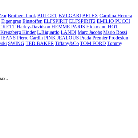
ear
Brothers Look
BULGET
BVLGARI
BFLEX
Carolina Herrera
Eigengrau
Einstoffen
ELFSPIRIT
ELFSPIRIT2
EMILIO PUCCI
CKETT
Harley-Davidson
HEMME PARIS
Hickmann
HOT
Kreuzberg Kinder
L.Riguardo
LANDI
Marc Jacobs
Mario Rossi
 JEANS
Pierre Cardin
PINK JEALOUS
Prada
Premier
Prodesiqn
ski
SWING
TED BAKER
Tiffany&Co
TOM FORD
Tommy
ых..