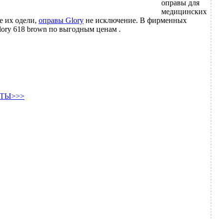
оправы для
медицинских
е их одели,
оправы Glory
не исключение. В фирменных
ory 618 brown по выгодным ценам .
ТЫ>>>