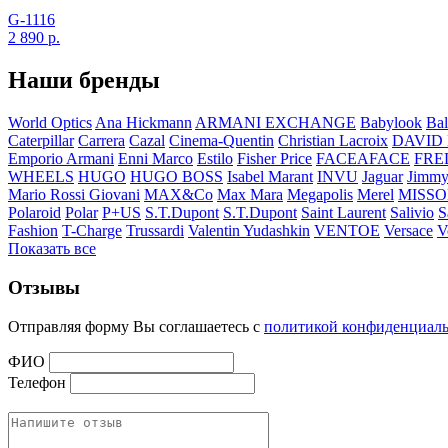
G-1116
2 890
р.
Наши бренды
World Optics
Ana Hickmann
ARMANI EXCHANGE
Babylook
Bal
Caterpillar
Carrera
Cazal
Cinema-Quentin
Christian Lacroix
DAVID
Emporio Armani
Enni Marco
Estilo
Fisher Price
FACEAFACE
FRE
WHEELS
HUGO
HUGO BOSS
Isabel Marant
INVU
Jaguar
Jimmy
Mario Rossi Giovani
MAX&Co
Max Mara
Megapolis
Merel
MISSO
Polaroid
Polar
P+US
S.T.Dupont
S.T.Dupont
Saint Laurent
Salivio
S
Fashion
T-Charge
Trussardi
Valentin Yudashkin
VENTOE
Versace
V
Показать все
Отзывы
Отправляя форму Вы соглашаетесь с
политикой конфиденциал
ФИО
Телефон