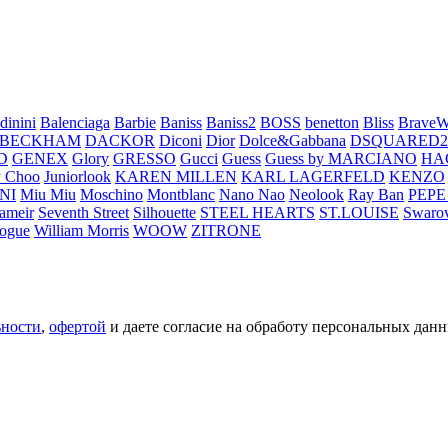
dinini
Balenciaga
Barbie
Baniss
Baniss2
BOSS
benetton
Bliss
BraveW
 BECKHAM
DACKOR
Diconi
Dior
Dolce&Gabbana
DSQUARED2
D
GENEX
Glory
GRESSO
Gucci
Guess
Guess by MARCIANO
HA
 Choo
Juniorlook
KAREN MILLEN
KARL LAGERFELD
KENZO
NI
Miu Miu
Moschino
Montblanc
Nano Nao
Neolook
Ray Ban
PEPE
ameir
Seventh Street
Silhouette
STEEL HEARTS
ST.LOUISE
Swarov
ogue
William Morris
WOOW
ZITRONE
ьности
,
офертой
и даете согласие на обработу персональных данн