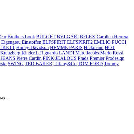
ear
Brothers Look
BULGET
BVLGARI
BFLEX
Carolina Herrera
Eigengrau
Einstoffen
ELFSPIRIT
ELFSPIRIT2
EMILIO PUCCI
CKETT
Harley-Davidson
HEMME PARIS
Hickmann
HOT
Kreuzberg Kinder
L.Riguardo
LANDI
Marc Jacobs
Mario Rossi
 JEANS
Pierre Cardin
PINK JEALOUS
Prada
Premier
Prodesiqn
ski
SWING
TED BAKER
Tiffany&Co
TOM FORD
Tommy
ых..