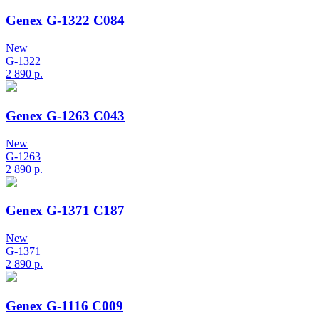
Genex G-1322 C084
New
G-1322
2 890
р.
Genex G-1263 C043
New
G-1263
2 890
р.
Genex G-1371 C187
New
G-1371
2 890
р.
Genex G-1116 C009