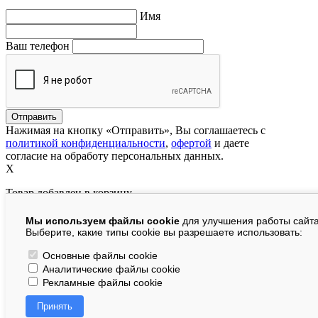
Имя
Ваш телефон
Нажимая на кнопку «Отправить», Вы соглашаетесь с
политикой конфиденциальности
,
офертой
и даете
согласие на обработу персональных данных.
X
Товар добавлен в корзину
Мы используем файлы cookie
для улучшения работы сайта
руб.
Выберите, какие типы cookie вы разрешаете использовать:
В корзине:
шт.
Основные файлы cookie
Аналитические файлы cookie
На сумму:
руб.
Рекламные файлы cookie
Перейти в корзину
Принять
Продолжить покупки