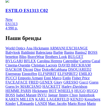
ESTILO ES1313 C02
New
ES1313
4 990
р.
Наши бренды
World Optics
Ana Hickmann
ARMANI EXCHANGE
Babylook
Baldinini
Balenciaga
Barbie
Baniss
Baniss2
BOSS
benetton
Bliss
BraveWear
Brothers Look
BULGET
BVLGARI
BFLEX
Carolina Herrera
Caterpillar
Carrera
Cazal
Cinema-Quentin
Christian Lacroix
DAVID BECKHAM
DACKOR
Diconi
Dior
Dolce&Gabbana
DSQUARED2
Eigengrau
Einstoffen
ELFSPIRIT
ELFSPIRIT2
EMILIO
PUCCI
Emporio Armani
Enni Marco
Estilo
Fisher Price
FACEAFACE
FRED
GENEX
Glory
GRESSO
Gucci
Guess
Guess by MARCIANO
HACKETT
Harley-Davidson
HEMME PARIS
Hickmann
HOT WHEELS
HUGO
HUGO
BOSS
Isabel Marant
INVU
Jaguar
Jimmy Choo
Juniorlook
KAREN MILLEN
KARL LAGERFELD
KENZO
Kreuzberg
Kinder
L.Riguardo
LANDI
Marc Jacobs
Mario Rossi
Mario