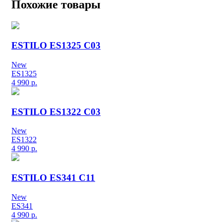
Похожие товары
ESTILO ES1325 C03
New
ES1325
4 990
р.
ESTILO ES1322 C03
New
ES1322
4 990
р.
ESTILO ES341 C11
New
ES341
4 990
р.