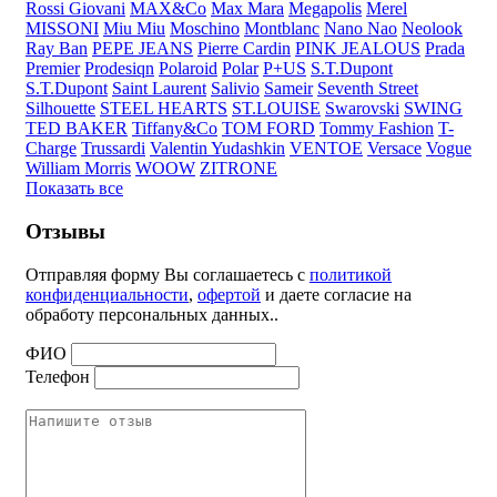
Rossi Giovani
MAX&Co
Max Mara
Megapolis
Merel
MISSONI
Miu Miu
Moschino
Montblanc
Nano Nao
Neolook
Ray Ban
PEPE JEANS
Pierre Cardin
PINK JEALOUS
Prada
Premier
Prodesiqn
Polaroid
Polar
P+US
S.T.Dupont
S.T.Dupont
Saint Laurent
Salivio
Sameir
Seventh Street
Silhouette
STEEL HEARTS
ST.LOUISE
Swarovski
SWING
TED BAKER
Tiffany&Co
TOM FORD
Tommy Fashion
T-
Charge
Trussardi
Valentin Yudashkin
VENTOE
Versace
Vogue
William Morris
WOOW
ZITRONE
Показать все
Отзывы
Отправляя форму Вы соглашаетесь с
политикой
конфиденциальности
,
офертой
и даете согласие на
обработу персональных данных..
ФИО
Телефон