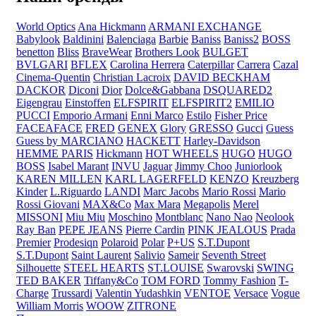
World Optics
Ana Hickmann
ARMANI EXCHANGE
Babylook
Baldinini
Balenciaga
Barbie
Baniss
Baniss2
BOSS
benetton
Bliss
BraveWear
Brothers Look
BULGET
BVLGARI
BFLEX
Carolina Herrera
Caterpillar
Carrera
Cazal
Cinema-Quentin
Christian Lacroix
DAVID BECKHAM
DACKOR
Diconi
Dior
Dolce&Gabbana
DSQUARED2
Eigengrau
Einstoffen
ELFSPIRIT
ELFSPIRIT2
EMILIO
PUCCI
Emporio Armani
Enni Marco
Estilo
Fisher Price
FACEAFACE
FRED
GENEX
Glory
GRESSO
Gucci
Guess
Guess by MARCIANO
HACKETT
Harley-Davidson
HEMME PARIS
Hickmann
HOT WHEELS
HUGO
HUGO
BOSS
Isabel Marant
INVU
Jaguar
Jimmy Choo
Juniorlook
KAREN MILLEN
KARL LAGERFELD
KENZO
Kreuzberg
Kinder
L.Riguardo
LANDI
Marc Jacobs
Mario Rossi
Mario
Rossi Giovani
MAX&Co
Max Mara
Megapolis
Merel
MISSONI
Miu Miu
Moschino
Montblanc
Nano Nao
Neolook
Ray Ban
PEPE JEANS
Pierre Cardin
PINK JEALOUS
Prada
Premier
Prodesiqn
Polaroid
Polar
P+US
S.T.Dupont
S.T.Dupont
Saint Laurent
Salivio
Sameir
Seventh Street
Silhouette
STEEL HEARTS
ST.LOUISE
Swarovski
SWING
TED BAKER
Tiffany&Co
TOM FORD
Tommy Fashion
T-
Charge
Trussardi
Valentin Yudashkin
VENTOE
Versace
Vogue
William Morris
WOOW
ZITRONE