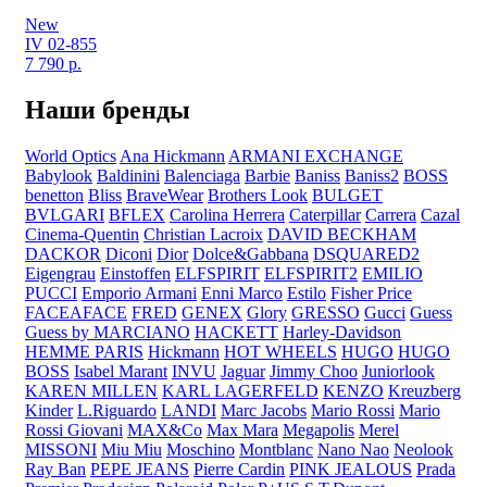
New
IV 02-855
7 790
р.
Наши бренды
World Optics
Ana Hickmann
ARMANI EXCHANGE
Babylook
Baldinini
Balenciaga
Barbie
Baniss
Baniss2
BOSS
benetton
Bliss
BraveWear
Brothers Look
BULGET
BVLGARI
BFLEX
Carolina Herrera
Caterpillar
Carrera
Cazal
Cinema-Quentin
Christian Lacroix
DAVID BECKHAM
DACKOR
Diconi
Dior
Dolce&Gabbana
DSQUARED2
Eigengrau
Einstoffen
ELFSPIRIT
ELFSPIRIT2
EMILIO
PUCCI
Emporio Armani
Enni Marco
Estilo
Fisher Price
FACEAFACE
FRED
GENEX
Glory
GRESSO
Gucci
Guess
Guess by MARCIANO
HACKETT
Harley-Davidson
HEMME PARIS
Hickmann
HOT WHEELS
HUGO
HUGO
BOSS
Isabel Marant
INVU
Jaguar
Jimmy Choo
Juniorlook
KAREN MILLEN
KARL LAGERFELD
KENZO
Kreuzberg
Kinder
L.Riguardo
LANDI
Marc Jacobs
Mario Rossi
Mario
Rossi Giovani
MAX&Co
Max Mara
Megapolis
Merel
MISSONI
Miu Miu
Moschino
Montblanc
Nano Nao
Neolook
Ray Ban
PEPE JEANS
Pierre Cardin
PINK JEALOUS
Prada