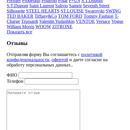
Premier
Prodesiqn
Polaroid
Polar
P+US
S.T.Dupont
S.T.Dupont
Saint Laurent
Salivio
Sameir
Seventh Street
Silhouette
STEEL HEARTS
ST.LOUISE
Swarovski
SWING
TED BAKER
Tiffany&Co
TOM FORD
Tommy Fashion
T-
Charge
Trussardi
Valentin Yudashkin
VENTOE
Versace
Vogue
William Morris
WOOW
ZITRONE
Показать все
Отзывы
Отправляя форму Вы соглашаетесь с
политикой
конфиденциальности
,
офертой
и даете согласие на
обработу персональных данных..
ФИО
Телефон