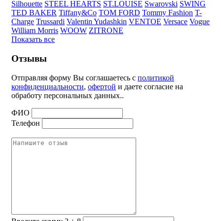
Silhouette
STEEL HEARTS
ST.LOUISE
Swarovski
SWING
TED BAKER
Tiffany&Co
TOM FORD
Tommy Fashion
T-
Charge
Trussardi
Valentin Yudashkin
VENTOE
Versace
Vogue
William Morris
WOOW
ZITRONE
Показать все
Отзывы
Отправляя форму Вы соглашаетесь с
политикой
конфиденциальности
,
офертой
и даете согласие на
обработу персональных данных..
ФИО
Телефон