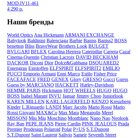
MOD.IV11-461
4 290
р.
Наши бренды
World Optics
Ana Hickmann
ARMANI EXCHANGE
Babylook
Baldinini
Balenciaga
Barbie
Baniss
Baniss2
BOSS
benetton
Bliss
BraveWear
Brothers Look
BULGET
BVLGARI
BFLEX
Carolina Herrera
Caterpillar
Carrera
Cazal
Cinema-Quentin
Christian Lacroix
DAVID BECKHAM
DACKOR
Diconi
Dior
Dolce&Gabbana
DSQUARED2
Eigengrau
Einstoffen
ELFSPIRIT
ELFSPIRIT2
EMILIO
PUCCI
Emporio Armani
Enni Marco
Estilo
Fisher Price
FACEAFACE
FRED
GENEX
Glory
GRESSO
Gucci
Guess
Guess by MARCIANO
HACKETT
Harley-Davidson
HEMME PARIS
Hickmann
HOT WHEELS
HUGO
HUGO
BOSS
Isabel Marant
INVU
Jaguar
Jimmy Choo
Juniorlook
KAREN MILLEN
KARL LAGERFELD
KENZO
Kreuzberg
Kinder
L.Riguardo
LANDI
Marc Jacobs
Mario Rossi
Mario
Rossi Giovani
MAX&Co
Max Mara
Megapolis
Merel
MISSONI
Miu Miu
Moschino
Montblanc
Nano Nao
Neolook
Ray Ban
PEPE JEANS
Pierre Cardin
PINK JEALOUS
Prada
Premier
Prodesiqn
Polaroid
Polar
P+US
S.T.Dupont
S.T.Dupont
Saint Laurent
Salivio
Sameir
Seventh Street