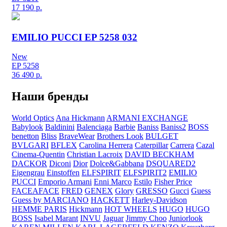
17 190
р.
EMILIO PUCCI EP 5258 032
New
EP 5258
36 490
р.
Наши бренды
World Optics
Ana Hickmann
ARMANI EXCHANGE
Babylook
Baldinini
Balenciaga
Barbie
Baniss
Baniss2
BOSS
benetton
Bliss
BraveWear
Brothers Look
BULGET
BVLGARI
BFLEX
Carolina Herrera
Caterpillar
Carrera
Cazal
Cinema-Quentin
Christian Lacroix
DAVID BECKHAM
DACKOR
Diconi
Dior
Dolce&Gabbana
DSQUARED2
Eigengrau
Einstoffen
ELFSPIRIT
ELFSPIRIT2
EMILIO
PUCCI
Emporio Armani
Enni Marco
Estilo
Fisher Price
FACEAFACE
FRED
GENEX
Glory
GRESSO
Gucci
Guess
Guess by MARCIANO
HACKETT
Harley-Davidson
HEMME PARIS
Hickmann
HOT WHEELS
HUGO
HUGO
BOSS
Isabel Marant
INVU
Jaguar
Jimmy Choo
Juniorlook