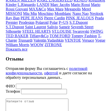
KAREN MILLEN
KARL LAGERFELD
KENZO
Kreuzberg
Kinder
L.Riguardo
LANDI
Marc Jacobs
Mario Rossi
Mario
Rossi Giovani
MAX&Co
Max Mara
Megapolis
Merel
MISSONI
Miu Miu
Moschino
Montblanc
Nano Nao
Neolook
Ray Ban
PEPE JEANS
Pierre Cardin
PINK JEALOUS
Prada
Premier
Prodesiqn
Polaroid
Polar
P+US
S.T.Dupont
S.T.Dupont
Saint Laurent
Salivio
Sameir
Seventh Street
Silhouette
STEEL HEARTS
ST.LOUISE
Swarovski
SWING
TED BAKER
Tiffany&Co
TOM FORD
Tommy Fashion
T-
Charge
Trussardi
Valentin Yudashkin
VENTOE
Versace
Vogue
William Morris
WOOW
ZITRONE
Показать все
Отзывы
Отправляя форму Вы соглашаетесь с
политикой
конфиденциальности
,
офертой
и даете согласие на
обработу персональных данных..
ФИО
Телефон