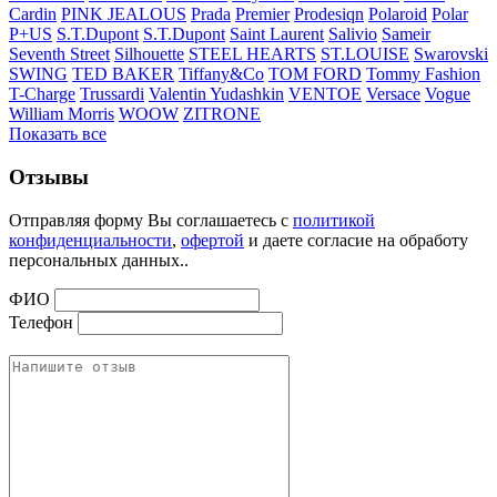
Cardin
PINK JEALOUS
Prada
Premier
Prodesiqn
Polaroid
Polar
P+US
S.T.Dupont
S.T.Dupont
Saint Laurent
Salivio
Sameir
Seventh Street
Silhouette
STEEL HEARTS
ST.LOUISE
Swarovski
SWING
TED BAKER
Tiffany&Co
TOM FORD
Tommy Fashion
T-Charge
Trussardi
Valentin Yudashkin
VENTOE
Versace
Vogue
William Morris
WOOW
ZITRONE
Показать все
Отзывы
Отправляя форму Вы соглашаетесь с
политикой
конфиденциальности
,
офертой
и даете согласие на обработу
персональных данных..
ФИО
Телефон