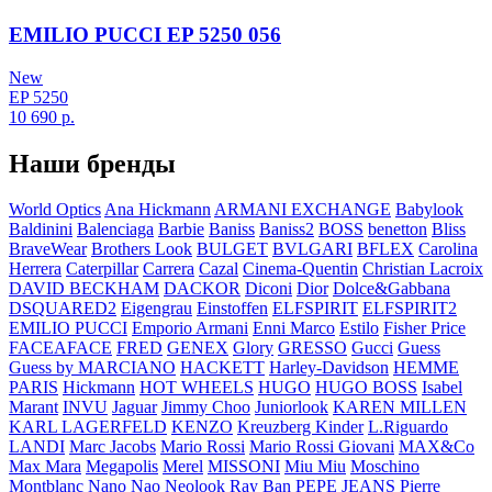
EMILIO PUCCI EP 5250 056
New
EP 5250
10 690
р.
Наши бренды
World Optics
Ana Hickmann
ARMANI EXCHANGE
Babylook
Baldinini
Balenciaga
Barbie
Baniss
Baniss2
BOSS
benetton
Bliss
BraveWear
Brothers Look
BULGET
BVLGARI
BFLEX
Carolina
Herrera
Caterpillar
Carrera
Cazal
Cinema-Quentin
Christian Lacroix
DAVID BECKHAM
DACKOR
Diconi
Dior
Dolce&Gabbana
DSQUARED2
Eigengrau
Einstoffen
ELFSPIRIT
ELFSPIRIT2
EMILIO PUCCI
Emporio Armani
Enni Marco
Estilo
Fisher Price
FACEAFACE
FRED
GENEX
Glory
GRESSO
Gucci
Guess
Guess by MARCIANO
HACKETT
Harley-Davidson
HEMME
PARIS
Hickmann
HOT WHEELS
HUGO
HUGO BOSS
Isabel
Marant
INVU
Jaguar
Jimmy Choo
Juniorlook
KAREN MILLEN
KARL LAGERFELD
KENZO
Kreuzberg Kinder
L.Riguardo
LANDI
Marc Jacobs
Mario Rossi
Mario Rossi Giovani
MAX&Co
Max Mara
Megapolis
Merel
MISSONI
Miu Miu
Moschino
Montblanc
Nano Nao
Neolook
Ray Ban
PEPE JEANS
Pierre