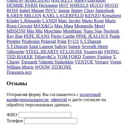
Guess by MARCIANO
HACKETT
Harley-Davidson
HEMME PARIS
Hickmann
HOT WHEELS
HUGO
HUGO
BOSS
Isabel Marant
INVU
Jaguar
Jimmy Choo
Juniorlook
KAREN MILLEN
KARL LAGERFELD
KENZO
Kreuzberg
Kinder
L.Riguardo
LANDI
Marc Jacobs
Mario Rossi
Mario
Rossi Giovani
MAX&Co
Max Mara
Megapolis
Merel
MISSONI
Miu Miu
Moschino
Montblanc
Nano Nao
Neolook
Ray Ban
PEPE JEANS
Pierre Cardin
PINK JEALOUS
Prada
Premier
Prodesiqn
Polaroid
Polar
P+US
S.T.Dupont
S.T.Dupont
Saint Laurent
Salivio
Sameir
Seventh Street
Silhouette
STEEL HEARTS
ST.LOUISE
Swarovski
SWING
TED BAKER
Tiffany&Co
TOM FORD
Tommy Fashion
T-
Charge
Trussardi
Valentin Yudashkin
VENTOE
Versace
Vogue
William Morris
WOOW
ZITRONE
Показать все
Отзывы
Отправляя форму Вы соглашаетесь с
политикой
конфиденциальности
,
офертой
и даете согласие на
обработу персональных данных..
ФИО
Телефон