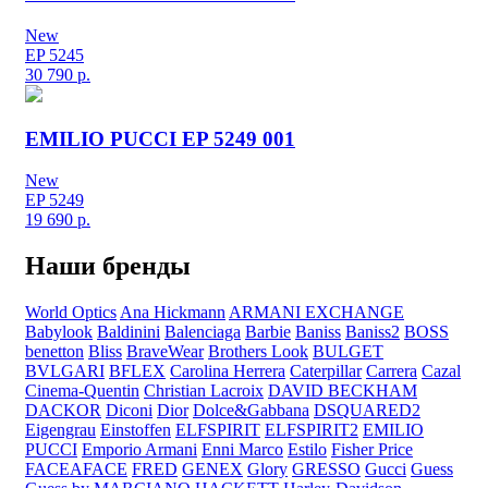
New
EP 5245
30 790
р.
EMILIO PUCCI EP 5249 001
New
EP 5249
19 690
р.
Наши бренды
World Optics
Ana Hickmann
ARMANI EXCHANGE
Babylook
Baldinini
Balenciaga
Barbie
Baniss
Baniss2
BOSS
benetton
Bliss
BraveWear
Brothers Look
BULGET
BVLGARI
BFLEX
Carolina Herrera
Caterpillar
Carrera
Cazal
Cinema-Quentin
Christian Lacroix
DAVID BECKHAM
DACKOR
Diconi
Dior
Dolce&Gabbana
DSQUARED2
Eigengrau
Einstoffen
ELFSPIRIT
ELFSPIRIT2
EMILIO
PUCCI
Emporio Armani
Enni Marco
Estilo
Fisher Price
FACEAFACE
FRED
GENEX
Glory
GRESSO
Gucci
Guess