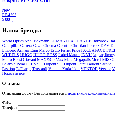
Elfspirit EF-4303 C101
New
EF-4303
5 990
р.
Наши бренды
World Optics
Ana Hickmann
ARMANI EXCHANGE
Babylook
Bal
Caterpillar
Carrera
Cazal
Cinema-Quentin
Christian Lacroix
DAVID
Emporio Armani
Enni Marco
Estilo
Fisher Price
FACEAFACE
FRE
WHEELS
HUGO
HUGO BOSS
Isabel Marant
INVU
Jaguar
Jimmy
Mario Rossi Giovani
MAX&Co
Max Mara
Megapolis
Merel
MISSO
Polaroid
Polar
P+US
S.T.Dupont
S.T.Dupont
Saint Laurent
Salivio
S
Fashion
T-Charge
Trussardi
Valentin Yudashkin
VENTOE
Versace
V
Показать все
Отзывы
Отправляя форму Вы соглашаетесь с
политикой конфиденциал
ФИО
Телефон