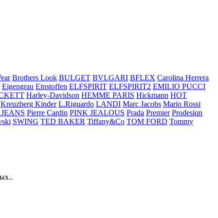
ear
Brothers Look
BULGET
BVLGARI
BFLEX
Carolina Herrera
Eigengrau
Einstoffen
ELFSPIRIT
ELFSPIRIT2
EMILIO PUCCI
CKETT
Harley-Davidson
HEMME PARIS
Hickmann
HOT
Kreuzberg Kinder
L.Riguardo
LANDI
Marc Jacobs
Mario Rossi
 JEANS
Pierre Cardin
PINK JEALOUS
Prada
Premier
Prodesiqn
ski
SWING
TED BAKER
Tiffany&Co
TOM FORD
Tommy
ых..