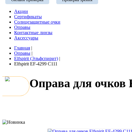
Акции
Сертификаты
Солнцезащитные очки
Оправы
Контактные линзы
Аксессуары
Главная
|
Оправы
|
Elfspirit (Эльфспирит)
|
Elfspirit EF-4299 C111
Оправа для очков E