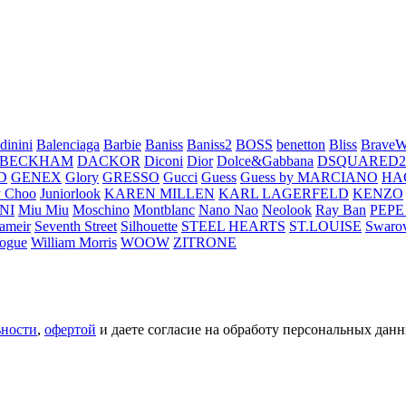
dinini
Balenciaga
Barbie
Baniss
Baniss2
BOSS
benetton
Bliss
BraveW
 BECKHAM
DACKOR
Diconi
Dior
Dolce&Gabbana
DSQUARED2
D
GENEX
Glory
GRESSO
Gucci
Guess
Guess by MARCIANO
HA
 Choo
Juniorlook
KAREN MILLEN
KARL LAGERFELD
KENZO
NI
Miu Miu
Moschino
Montblanc
Nano Nao
Neolook
Ray Ban
PEPE
ameir
Seventh Street
Silhouette
STEEL HEARTS
ST.LOUISE
Swarov
ogue
William Morris
WOOW
ZITRONE
ьности
,
офертой
и даете согласие на обработу персональных данн