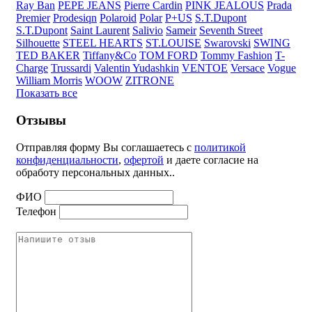
Ray Ban
PEPE JEANS
Pierre Cardin
PINK JEALOUS
Prada
Premier
Prodesiqn
Polaroid
Polar
P+US
S.T.Dupont
S.T.Dupont
Saint Laurent
Salivio
Sameir
Seventh Street
Silhouette
STEEL HEARTS
ST.LOUISE
Swarovski
SWING
TED BAKER
Tiffany&Co
TOM FORD
Tommy Fashion
T-
Charge
Trussardi
Valentin Yudashkin
VENTOE
Versace
Vogue
William Morris
WOOW
ZITRONE
Показать все
Отзывы
Отправляя форму Вы соглашаетесь с
политикой
конфиденциальности
,
офертой
и даете согласие на
обработу персональных данных..
ФИО
Телефон