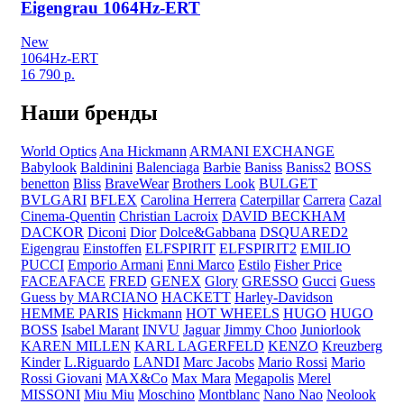
Eigengrau 1064Hz-ERT
New
1064Hz-ERT
16 790
р.
Наши бренды
World Optics
Ana Hickmann
ARMANI EXCHANGE
Babylook
Baldinini
Balenciaga
Barbie
Baniss
Baniss2
BOSS
benetton
Bliss
BraveWear
Brothers Look
BULGET
BVLGARI
BFLEX
Carolina Herrera
Caterpillar
Carrera
Cazal
Cinema-Quentin
Christian Lacroix
DAVID BECKHAM
DACKOR
Diconi
Dior
Dolce&Gabbana
DSQUARED2
Eigengrau
Einstoffen
ELFSPIRIT
ELFSPIRIT2
EMILIO
PUCCI
Emporio Armani
Enni Marco
Estilo
Fisher Price
FACEAFACE
FRED
GENEX
Glory
GRESSO
Gucci
Guess
Guess by MARCIANO
HACKETT
Harley-Davidson
HEMME PARIS
Hickmann
HOT WHEELS
HUGO
HUGO
BOSS
Isabel Marant
INVU
Jaguar
Jimmy Choo
Juniorlook
KAREN MILLEN
KARL LAGERFELD
KENZO
Kreuzberg
Kinder
L.Riguardo
LANDI
Marc Jacobs
Mario Rossi
Mario
Rossi Giovani
MAX&Co
Max Mara
Megapolis
Merel
MISSONI
Miu Miu
Moschino
Montblanc
Nano Nao
Neolook