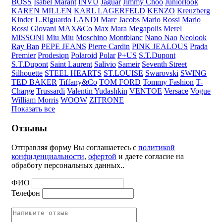
BOSS
Isabel Marant
INVU
Jaguar
Jimmy Choo
Juniorlook
KAREN MILLEN
KARL LAGERFELD
KENZO
Kreuzberg
Kinder
L.Riguardo
LANDI
Marc Jacobs
Mario Rossi
Mario
Rossi Giovani
MAX&Co
Max Mara
Megapolis
Merel
MISSONI
Miu Miu
Moschino
Montblanc
Nano Nao
Neolook
Ray Ban
PEPE JEANS
Pierre Cardin
PINK JEALOUS
Prada
Premier
Prodesiqn
Polaroid
Polar
P+US
S.T.Dupont
S.T.Dupont
Saint Laurent
Salivio
Sameir
Seventh Street
Silhouette
STEEL HEARTS
ST.LOUISE
Swarovski
SWING
TED BAKER
Tiffany&Co
TOM FORD
Tommy Fashion
T-
Charge
Trussardi
Valentin Yudashkin
VENTOE
Versace
Vogue
William Morris
WOOW
ZITRONE
Показать все
Отзывы
Отправляя форму Вы соглашаетесь с
политикой
конфиденциальности
,
офертой
и даете согласие на
обработу персональных данных..
ФИО
Телефон