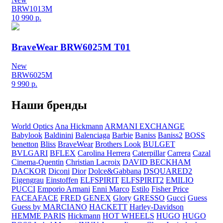
BRW1013M
10 990
р.
BraveWear BRW6025M T01
New
BRW6025M
9 990
р.
Наши бренды
World Optics
Ana Hickmann
ARMANI EXCHANGE
Babylook
Baldinini
Balenciaga
Barbie
Baniss
Baniss2
BOSS
benetton
Bliss
BraveWear
Brothers Look
BULGET
BVLGARI
BFLEX
Carolina Herrera
Caterpillar
Carrera
Cazal
Cinema-Quentin
Christian Lacroix
DAVID BECKHAM
DACKOR
Diconi
Dior
Dolce&Gabbana
DSQUARED2
Eigengrau
Einstoffen
ELFSPIRIT
ELFSPIRIT2
EMILIO
PUCCI
Emporio Armani
Enni Marco
Estilo
Fisher Price
FACEAFACE
FRED
GENEX
Glory
GRESSO
Gucci
Guess
Guess by MARCIANO
HACKETT
Harley-Davidson
HEMME PARIS
Hickmann
HOT WHEELS
HUGO
HUGO