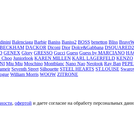
dinini
Balenciaga
Barbie
Baniss
Baniss2
BOSS
benetton
Bliss
BraveW
 BECKHAM
DACKOR
Diconi
Dior
Dolce&Gabbana
DSQUARED2
D
GENEX
Glory
GRESSO
Gucci
Guess
Guess by MARCIANO
HA
 Choo
Juniorlook
KAREN MILLEN
KARL LAGERFELD
KENZO
NI
Miu Miu
Moschino
Montblanc
Nano Nao
Neolook
Ray Ban
PEPE
ameir
Seventh Street
Silhouette
STEEL HEARTS
ST.LOUISE
Swarov
ogue
William Morris
WOOW
ZITRONE
ьности
,
офертой
и даете согласие на обработу персональных данн