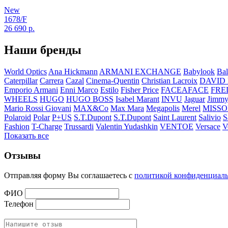
New
1678/F
26 690
р.
Наши бренды
World Optics
Ana Hickmann
ARMANI EXCHANGE
Babylook
Bal
Caterpillar
Carrera
Cazal
Cinema-Quentin
Christian Lacroix
DAVID
Emporio Armani
Enni Marco
Estilo
Fisher Price
FACEAFACE
FRE
WHEELS
HUGO
HUGO BOSS
Isabel Marant
INVU
Jaguar
Jimmy
Mario Rossi Giovani
MAX&Co
Max Mara
Megapolis
Merel
MISSO
Polaroid
Polar
P+US
S.T.Dupont
S.T.Dupont
Saint Laurent
Salivio
S
Fashion
T-Charge
Trussardi
Valentin Yudashkin
VENTOE
Versace
V
Показать все
Отзывы
Отправляя форму Вы соглашаетесь с
политикой конфиденциал
ФИО
Телефон