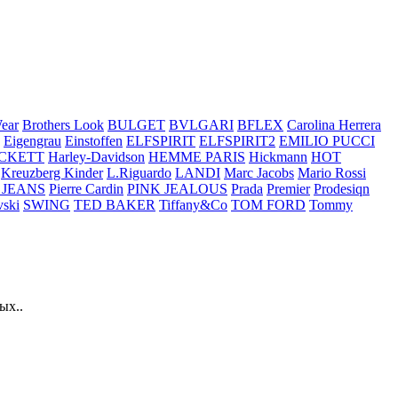
ear
Brothers Look
BULGET
BVLGARI
BFLEX
Carolina Herrera
Eigengrau
Einstoffen
ELFSPIRIT
ELFSPIRIT2
EMILIO PUCCI
CKETT
Harley-Davidson
HEMME PARIS
Hickmann
HOT
Kreuzberg Kinder
L.Riguardo
LANDI
Marc Jacobs
Mario Rossi
 JEANS
Pierre Cardin
PINK JEALOUS
Prada
Premier
Prodesiqn
ski
SWING
TED BAKER
Tiffany&Co
TOM FORD
Tommy
ых..