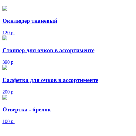
Окклюдер тканевый
120
р.
Стоппер для очков в ассортименте
390
р.
Салфетка для очков в ассортименте
200
р.
Отвертка - брелок
100
р.