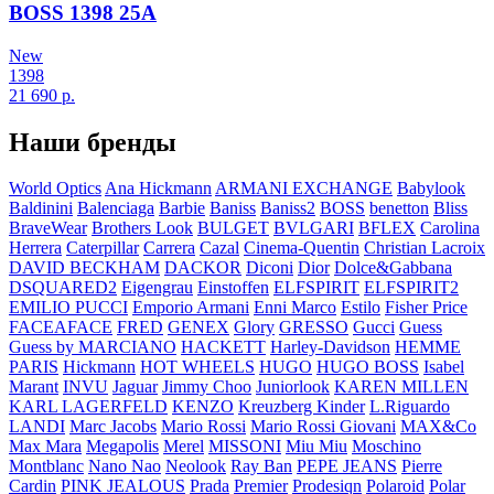
BOSS 1398 25A
New
1398
21 690
р.
Наши бренды
World Optics
Ana Hickmann
ARMANI EXCHANGE
Babylook
Baldinini
Balenciaga
Barbie
Baniss
Baniss2
BOSS
benetton
Bliss
BraveWear
Brothers Look
BULGET
BVLGARI
BFLEX
Carolina
Herrera
Caterpillar
Carrera
Cazal
Cinema-Quentin
Christian Lacroix
DAVID BECKHAM
DACKOR
Diconi
Dior
Dolce&Gabbana
DSQUARED2
Eigengrau
Einstoffen
ELFSPIRIT
ELFSPIRIT2
EMILIO PUCCI
Emporio Armani
Enni Marco
Estilo
Fisher Price
FACEAFACE
FRED
GENEX
Glory
GRESSO
Gucci
Guess
Guess by MARCIANO
HACKETT
Harley-Davidson
HEMME
PARIS
Hickmann
HOT WHEELS
HUGO
HUGO BOSS
Isabel
Marant
INVU
Jaguar
Jimmy Choo
Juniorlook
KAREN MILLEN
KARL LAGERFELD
KENZO
Kreuzberg Kinder
L.Riguardo
LANDI
Marc Jacobs
Mario Rossi
Mario Rossi Giovani
MAX&Co
Max Mara
Megapolis
Merel
MISSONI
Miu Miu
Moschino
Montblanc
Nano Nao
Neolook
Ray Ban
PEPE JEANS
Pierre
Cardin
PINK JEALOUS
Prada
Premier
Prodesiqn
Polaroid
Polar