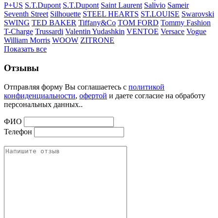
P+US
S.T.Dupont
S.T.Dupont
Saint Laurent
Salivio
Sameir
Seventh Street
Silhouette
STEEL HEARTS
ST.LOUISE
Swarovski
SWING
TED BAKER
Tiffany&Co
TOM FORD
Tommy Fashion
T-Charge
Trussardi
Valentin Yudashkin
VENTOE
Versace
Vogue
William Morris
WOOW
ZITRONE
Показать все
Отзывы
Отправляя форму Вы соглашаетесь с
политикой
конфиденциальности
,
офертой
и даете согласие на обработу
персональных данных..
ФИО
Телефон