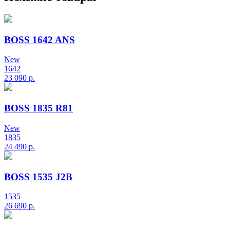
BOSS 1642 ANS
New
1642
23 090
р.
BOSS 1835 R81
New
1835
24 490
р.
BOSS 1535 J2B
1535
26 690
р.