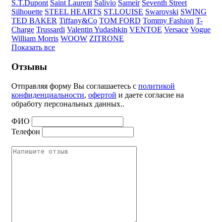
S.T.Dupont
Saint Laurent
Salivio
Sameir
Seventh Street
Silhouette
STEEL HEARTS
ST.LOUISE
Swarovski
SWING
TED BAKER
Tiffany&Co
TOM FORD
Tommy Fashion
T-
Charge
Trussardi
Valentin Yudashkin
VENTOE
Versace
Vogue
William Morris
WOOW
ZITRONE
Показать все
Отзывы
Отправляя форму Вы соглашаетесь с
политикой
конфиденциальности
,
офертой
и даете согласие на
обработу персональных данных..
ФИО
Телефон