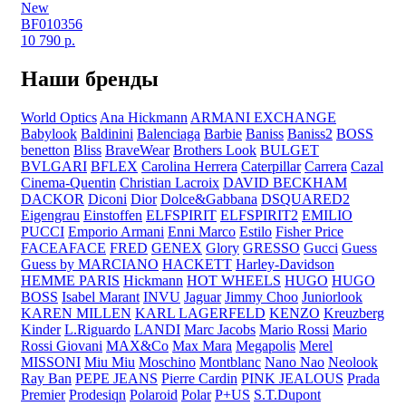
New
BF010356
10 790
р.
Наши бренды
World Optics
Ana Hickmann
ARMANI EXCHANGE
Babylook
Baldinini
Balenciaga
Barbie
Baniss
Baniss2
BOSS
benetton
Bliss
BraveWear
Brothers Look
BULGET
BVLGARI
BFLEX
Carolina Herrera
Caterpillar
Carrera
Cazal
Cinema-Quentin
Christian Lacroix
DAVID BECKHAM
DACKOR
Diconi
Dior
Dolce&Gabbana
DSQUARED2
Eigengrau
Einstoffen
ELFSPIRIT
ELFSPIRIT2
EMILIO
PUCCI
Emporio Armani
Enni Marco
Estilo
Fisher Price
FACEAFACE
FRED
GENEX
Glory
GRESSO
Gucci
Guess
Guess by MARCIANO
HACKETT
Harley-Davidson
HEMME PARIS
Hickmann
HOT WHEELS
HUGO
HUGO
BOSS
Isabel Marant
INVU
Jaguar
Jimmy Choo
Juniorlook
KAREN MILLEN
KARL LAGERFELD
KENZO
Kreuzberg
Kinder
L.Riguardo
LANDI
Marc Jacobs
Mario Rossi
Mario
Rossi Giovani
MAX&Co
Max Mara
Megapolis
Merel
MISSONI
Miu Miu
Moschino
Montblanc
Nano Nao
Neolook
Ray Ban
PEPE JEANS
Pierre Cardin
PINK JEALOUS
Prada
Premier
Prodesiqn
Polaroid
Polar
P+US
S.T.Dupont