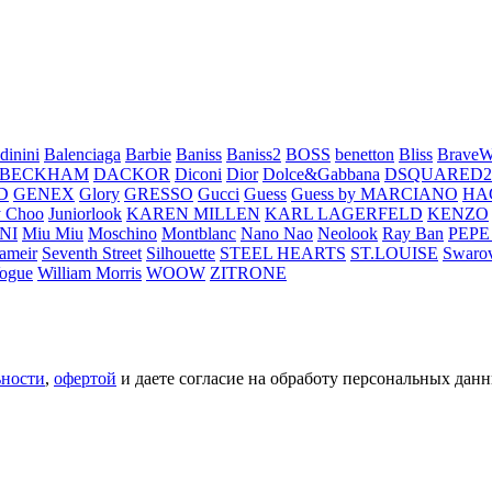
dinini
Balenciaga
Barbie
Baniss
Baniss2
BOSS
benetton
Bliss
BraveW
 BECKHAM
DACKOR
Diconi
Dior
Dolce&Gabbana
DSQUARED2
D
GENEX
Glory
GRESSO
Gucci
Guess
Guess by MARCIANO
HA
 Choo
Juniorlook
KAREN MILLEN
KARL LAGERFELD
KENZO
NI
Miu Miu
Moschino
Montblanc
Nano Nao
Neolook
Ray Ban
PEPE
ameir
Seventh Street
Silhouette
STEEL HEARTS
ST.LOUISE
Swarov
ogue
William Morris
WOOW
ZITRONE
ьности
,
офертой
и даете согласие на обработу персональных данн