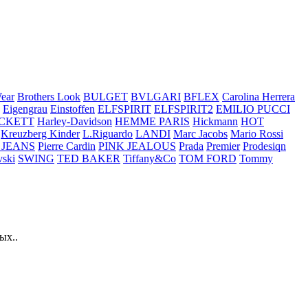
ear
Brothers Look
BULGET
BVLGARI
BFLEX
Carolina Herrera
Eigengrau
Einstoffen
ELFSPIRIT
ELFSPIRIT2
EMILIO PUCCI
CKETT
Harley-Davidson
HEMME PARIS
Hickmann
HOT
Kreuzberg Kinder
L.Riguardo
LANDI
Marc Jacobs
Mario Rossi
 JEANS
Pierre Cardin
PINK JEALOUS
Prada
Premier
Prodesiqn
ski
SWING
TED BAKER
Tiffany&Co
TOM FORD
Tommy
ых..