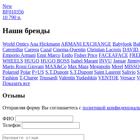
New
BF010356
10 790
р.
Наши бренды
World Optics
Ana Hickmann
ARMANI EXCHANGE
Babylook
Bal
Caterpillar
Carrera
Cazal
Cinema-Quentin
Christian Lacroix
DAVID
Emporio Armani
Enni Marco
Estilo
Fisher Price
FACEAFACE
FRE
WHEELS
HUGO
HUGO BOSS
Isabel Marant
INVU
Jaguar
Jimmy
Mario Rossi Giovani
MAX&Co
Max Mara
Megapolis
Merel
MISSO
Polaroid
Polar
P+US
S.T.Dupont
S.T.Dupont
Saint Laurent
Salivio
S
Fashion
T-Charge
Trussardi
Valentin Yudashkin
VENTOE
Versace
V
Показать все
Отзывы
Отправляя форму Вы соглашаетесь с
политикой конфиденциал
ФИО
Телефон