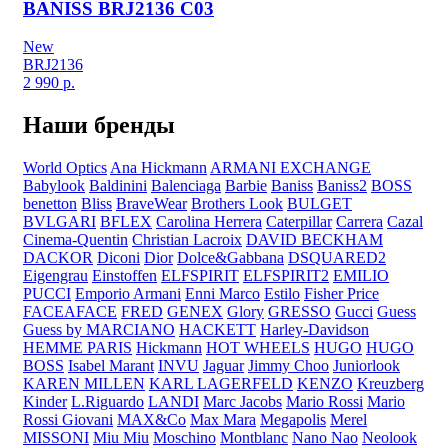
BANISS BRJ2136 C03
New
BRJ2136
2 990
р.
Наши бренды
World Optics
Ana Hickmann
ARMANI EXCHANGE
Babylook
Baldinini
Balenciaga
Barbie
Baniss
Baniss2
BOSS
benetton
Bliss
BraveWear
Brothers Look
BULGET
BVLGARI
BFLEX
Carolina Herrera
Caterpillar
Carrera
Cazal
Cinema-Quentin
Christian Lacroix
DAVID BECKHAM
DACKOR
Diconi
Dior
Dolce&Gabbana
DSQUARED2
Eigengrau
Einstoffen
ELFSPIRIT
ELFSPIRIT2
EMILIO
PUCCI
Emporio Armani
Enni Marco
Estilo
Fisher Price
FACEAFACE
FRED
GENEX
Glory
GRESSO
Gucci
Guess
Guess by MARCIANO
HACKETT
Harley-Davidson
HEMME PARIS
Hickmann
HOT WHEELS
HUGO
HUGO
BOSS
Isabel Marant
INVU
Jaguar
Jimmy Choo
Juniorlook
KAREN MILLEN
KARL LAGERFELD
KENZO
Kreuzberg
Kinder
L.Riguardo
LANDI
Marc Jacobs
Mario Rossi
Mario
Rossi Giovani
MAX&Co
Max Mara
Megapolis
Merel
MISSONI
Miu Miu
Moschino
Montblanc
Nano Nao
Neolook