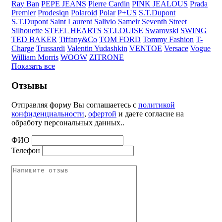
Ray Ban
PEPE JEANS
Pierre Cardin
PINK JEALOUS
Prada
Premier
Prodesiqn
Polaroid
Polar
P+US
S.T.Dupont
S.T.Dupont
Saint Laurent
Salivio
Sameir
Seventh Street
Silhouette
STEEL HEARTS
ST.LOUISE
Swarovski
SWING
TED BAKER
Tiffany&Co
TOM FORD
Tommy Fashion
T-
Charge
Trussardi
Valentin Yudashkin
VENTOE
Versace
Vogue
William Morris
WOOW
ZITRONE
Показать все
Отзывы
Отправляя форму Вы соглашаетесь с
политикой
конфиденциальности
,
офертой
и даете согласие на
обработу персональных данных..
ФИО
Телефон