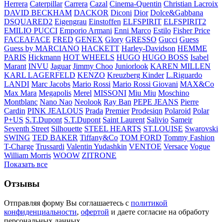
Herrera
Caterpillar
Carrera
Cazal
Cinema-Quentin
Christian Lacroix
DAVID BECKHAM
DACKOR
Diconi
Dior
Dolce&Gabbana
DSQUARED2
Eigengrau
Einstoffen
ELFSPIRIT
ELFSPIRIT2
EMILIO PUCCI
Emporio Armani
Enni Marco
Estilo
Fisher Price
FACEAFACE
FRED
GENEX
Glory
GRESSO
Gucci
Guess
Guess by MARCIANO
HACKETT
Harley-Davidson
HEMME
PARIS
Hickmann
HOT WHEELS
HUGO
HUGO BOSS
Isabel
Marant
INVU
Jaguar
Jimmy Choo
Juniorlook
KAREN MILLEN
KARL LAGERFELD
KENZO
Kreuzberg Kinder
L.Riguardo
LANDI
Marc Jacobs
Mario Rossi
Mario Rossi Giovani
MAX&Co
Max Mara
Megapolis
Merel
MISSONI
Miu Miu
Moschino
Montblanc
Nano Nao
Neolook
Ray Ban
PEPE JEANS
Pierre
Cardin
PINK JEALOUS
Prada
Premier
Prodesiqn
Polaroid
Polar
P+US
S.T.Dupont
S.T.Dupont
Saint Laurent
Salivio
Sameir
Seventh Street
Silhouette
STEEL HEARTS
ST.LOUISE
Swarovski
SWING
TED BAKER
Tiffany&Co
TOM FORD
Tommy Fashion
T-Charge
Trussardi
Valentin Yudashkin
VENTOE
Versace
Vogue
William Morris
WOOW
ZITRONE
Показать все
Отзывы
Отправляя форму Вы соглашаетесь с
политикой
конфиденциальности
,
офертой
и даете согласие на обработу
персональных данных..