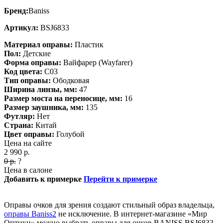
Бренд:
Baniss
Артикул:
BSJ6833
Материал оправы:
Пластик
Пол:
Детские
Форма оправы:
Вайфарер (Wayfarer)
Код цвета:
C03
Тип оправы:
Ободковая
Ширина линзы, мм:
47
Размер моста на переносице, мм:
16
Размер заушника, мм:
135
Футляр:
Нет
Страна:
Китай
Цвет оправы:
Голубой
Цена на сайте
2 990
р.
0
р.
?
Цена в салоне
Добавить к примерке
Перейти к примерке
Оправы очков для зрения создают стильный образ владельца,
оправы Baniss2
не исключение. В интернет-магазине «Мир
Оптики» можно выбрать оправы для очков BANISS BSJ6833