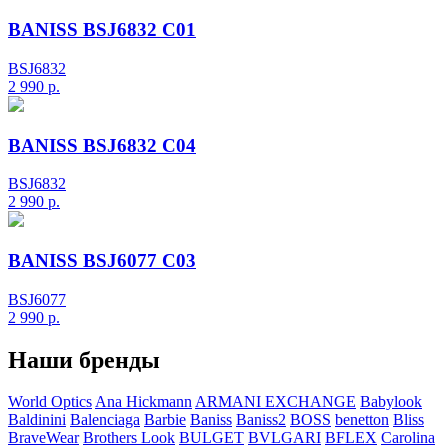
BANISS BSJ6832 C01
BSJ6832
2 990
р.
BANISS BSJ6832 C04
BSJ6832
2 990
р.
BANISS BSJ6077 C03
BSJ6077
2 990
р.
Наши бренды
World Optics
Ana Hickmann
ARMANI EXCHANGE
Babylook
Baldinini
Balenciaga
Barbie
Baniss
Baniss2
BOSS
benetton
Bliss
BraveWear
Brothers Look
BULGET
BVLGARI
BFLEX
Carolina