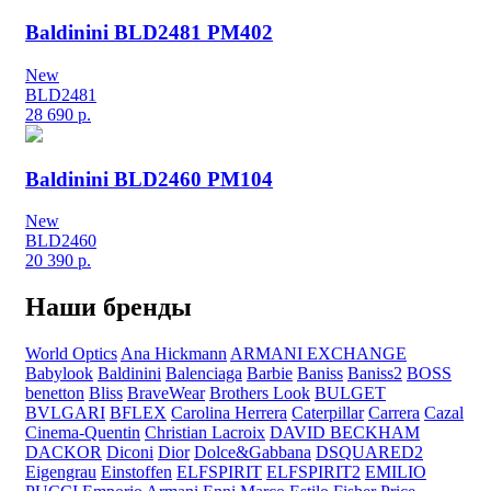
Baldinini BLD2481 PM402
New
BLD2481
28 690
р.
Baldinini BLD2460 PM104
New
BLD2460
20 390
р.
Наши бренды
World Optics
Ana Hickmann
ARMANI EXCHANGE
Babylook
Baldinini
Balenciaga
Barbie
Baniss
Baniss2
BOSS
benetton
Bliss
BraveWear
Brothers Look
BULGET
BVLGARI
BFLEX
Carolina Herrera
Caterpillar
Carrera
Cazal
Cinema-Quentin
Christian Lacroix
DAVID BECKHAM
DACKOR
Diconi
Dior
Dolce&Gabbana
DSQUARED2
Eigengrau
Einstoffen
ELFSPIRIT
ELFSPIRIT2
EMILIO