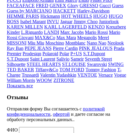
PUCCI
Emporio Armani
Enni Marco
Estilo
Fisher Price
FACEAFACE
FRED
GENEX
Glory
GRESSO
Gucci
Guess
Guess by MARCIANO
HACKETT
Harley-Davidson
HEMME PARIS
Hickmann
HOT WHEELS
HUGO
HUGO
BOSS
Isabel Marant
INVU
Jaguar
Jimmy Choo
Juniorlook
KAREN MILLEN
KARL LAGERFELD
KENZO
Kreuzberg
Kinder
L.Riguardo
LANDI
Marc Jacobs
Mario Rossi
Mario
Rossi Giovani
MAX&Co
Max Mara
Megapolis
Merel
MISSONI
Miu Miu
Moschino
Montblanc
Nano Nao
Neolook
Ray Ban
PEPE JEANS
Pierre Cardin
PINK JEALOUS
Prada
Premier
Prodesiqn
Polaroid
Polar
P+US
S.T.Dupont
S.T.Dupont
Saint Laurent
Salivio
Sameir
Seventh Street
Silhouette
STEEL HEARTS
ST.LOUISE
Swarovski
SWING
TED BAKER
Tiffany&Co
TOM FORD
Tommy Fashion
T-
Charge
Trussardi
Valentin Yudashkin
VENTOE
Versace
Vogue
William Morris
WOOW
ZITRONE
Показать все
Отзывы
Отправляя форму Вы соглашаетесь с
политикой
конфиденциальности
,
офертой
и даете согласие на
обработу персональных данных..
ФИО