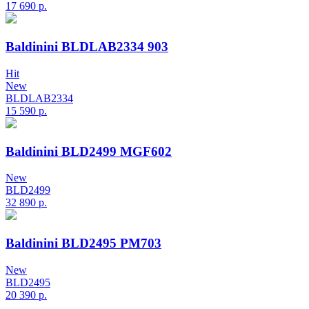
17 690
р.
Baldinini BLDLAB2334 903
Hit
New
BLDLAB2334
15 590
р.
Baldinini BLD2499 MGF602
New
BLD2499
32 890
р.
Baldinini BLD2495 PM703
New
BLD2495
20 390
р.