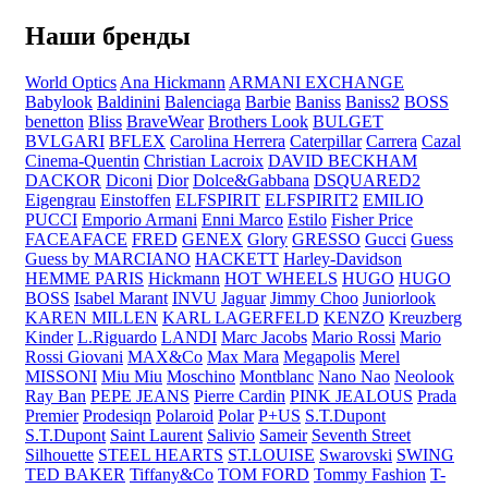
Наши бренды
World Optics
Ana Hickmann
ARMANI EXCHANGE
Babylook
Baldinini
Balenciaga
Barbie
Baniss
Baniss2
BOSS
benetton
Bliss
BraveWear
Brothers Look
BULGET
BVLGARI
BFLEX
Carolina Herrera
Caterpillar
Carrera
Cazal
Cinema-Quentin
Christian Lacroix
DAVID BECKHAM
DACKOR
Diconi
Dior
Dolce&Gabbana
DSQUARED2
Eigengrau
Einstoffen
ELFSPIRIT
ELFSPIRIT2
EMILIO
PUCCI
Emporio Armani
Enni Marco
Estilo
Fisher Price
FACEAFACE
FRED
GENEX
Glory
GRESSO
Gucci
Guess
Guess by MARCIANO
HACKETT
Harley-Davidson
HEMME PARIS
Hickmann
HOT WHEELS
HUGO
HUGO
BOSS
Isabel Marant
INVU
Jaguar
Jimmy Choo
Juniorlook
KAREN MILLEN
KARL LAGERFELD
KENZO
Kreuzberg
Kinder
L.Riguardo
LANDI
Marc Jacobs
Mario Rossi
Mario
Rossi Giovani
MAX&Co
Max Mara
Megapolis
Merel
MISSONI
Miu Miu
Moschino
Montblanc
Nano Nao
Neolook
Ray Ban
PEPE JEANS
Pierre Cardin
PINK JEALOUS
Prada
Premier
Prodesiqn
Polaroid
Polar
P+US
S.T.Dupont
S.T.Dupont
Saint Laurent
Salivio
Sameir
Seventh Street
Silhouette
STEEL HEARTS
ST.LOUISE
Swarovski
SWING
TED BAKER
Tiffany&Co
TOM FORD
Tommy Fashion
T-