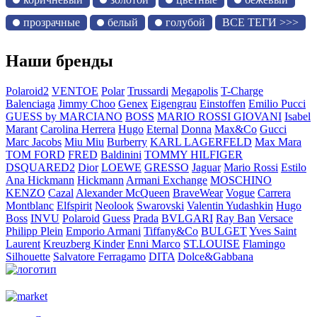
прозрачные
белый
голубой
ВСЕ ТЕГИ >>>
Наши бренды
Polaroid2
VENTOE
Polar
Trussardi
Megapolis
T-Charge
Balenciaga
Jimmy Choo
Genex
Eigengrau
Einstoffen
Emilio Pucci
GUESS by MARCIANO
BOSS
MARIO ROSSI GIOVANI
Isabel
Marant
Carolina Herrera
Hugo
Eternal
Donna
Max&Co
Gucci
Marc Jacobs
Miu Miu
Burberry
KARL LAGERFELD
Max Mara
TOM FORD
FRED
Baldinini
TOMMY HILFIGER
DSQUARED2
Dior
LOEWE
GRESSO
Jaguar
Mario Rossi
Estilo
Ana Hickmann
Hickmann
Armani Exchange
MOSCHINO
KENZO
Cazal
Alexander McQueen
BraveWear
Vogue
Carrera
Montblanc
Elfspirit
Neolook
Swarovski
Valentin Yudashkin
Hugo
Boss
INVU
Polaroid
Guess
Prada
BVLGARI
Ray Ban
Versace
Philipp Plein
Emporio Armani
Tiffany&Co
BULGET
Yves Saint
Laurent
Kreuzberg Kinder
Enni Marco
ST.LOUISE
Flamingo
Silhouette
Salvatore Ferragamo
DITA
Dolce&Gabbana