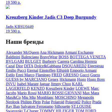
19 590
р.
Kreuzberg Kinder Jadis C3 Deep Burgundy
Jadis KBSU0449
19 590
р.
Наши бренды
Alexander McQueen
Ana Hickmann
Armani Exchange
Baldinini
Balenciaga
BraveWear
BOSS
BOTTEGA VENETA
BVLGARI
BULGET
Burberry
Carrera
Carolina Herrera
Cazal
Dior
DITA
Dolce&Gabbana
DSQUARED2
Eigengrau
Emilio Pucci
Eternal
Einstoffen
Elfspirit
Emporio Armani
Estilo
Enni Marco
Flamingo
FRED
GRESSO
Gucci
Guess
GUESS by MARCIANO
Genex
Hickmann
Hugo
Hugo Boss
INVU
Isabel Marant
Jaguar
Jimmy Choo
KARL
LAGERFELD
KENZO
Kreuzberg Kinder
LOEWE
Marc
Jacobs
Mario Rossi
MARIO ROSSI GIOVANI
Max Mara
Max&Co
Miu Miu
Montblanc
MOSCHINO
Megapolis
Neolook
Philipp Plein
Polar
Polaroid
Polaroid2
Police
Prada
Ray Ban
Salvatore Ferragamo
Silhouette
ST.LOUISE
Swarovski
T-Charge
TOMMY HILFIGER
TOM FORD