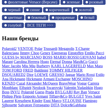
фиолетовые Versace (Версаче)
зеленые
розовый
черный
синие
коричневый
золотой
цветные
бежевый
прозрачные
белый
голубой
ВСЕ ТЕГИ >>>
Наши бренды
Polaroid2
VENTOE
Polar
Trussardi
Megapolis
T-Charge
Balenciaga
Jimmy Choo
Genex
Eigengrau
Einstoffen
Emilio Pucci
GUESS by MARCIANO
BOSS
MARIO ROSSI GIOVANI
Isabel
Marant
Carolina Herrera
Hugo
Eternal
Donna
Max&Co
Gucci
Marc Jacobs
Miu Miu
Burberry
KARL LAGERFELD
Max Mara
TOM FORD
FRED
Baldinini
TOMMY HILFIGER
DSQUARED2
Dior
LOEWE
GRESSO
Jaguar
Mario Rossi
Estilo
Ana Hickmann
Hickmann
Armani Exchange
MOSCHINO
KENZO
Cazal
Alexander McQueen
BraveWear
Vogue
Carrera
Montblanc
Elfspirit
Neolook
Swarovski
Valentin Yudashkin
Hugo
Boss
INVU
Polaroid
Guess
Prada
BVLGARI
Ray Ban
Versace
Philipp Plein
Emporio Armani
Tiffany&Co
BULGET
Yves Saint
Laurent
Kreuzberg Kinder
Enni Marco
ST.LOUISE
Flamingo
Silhouette
Salvatore Ferragamo
DITA
Dolce&Gabbana