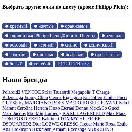
Выбрать другие очки по цвету (кроме Philipp Plein):
красный
желтые
оранжевые
фиолетовые Philipp Plein (Филипп Плейн)
зеленые
розовый
черный
синие
коричневый
золотой
цветные
бежевый
прозрачные
белый
голубой
ВСЕ ТЕГИ >>>
Наши бренды
Polaroid2
VENTOE
Polar
Trussardi
Megapolis
T-Charge
Balenciaga
Jimmy Choo
Genex
Eigengrau
Einstoffen
Emilio Pucci
GUESS by MARCIANO
BOSS
MARIO ROSSI GIOVANI
Isabel
Marant
Carolina Herrera
Hugo
Eternal
Donna
Max&Co
Gucci
Marc Jacobs
Miu Miu
Burberry
KARL LAGERFELD
Max Mara
TOM FORD
FRED
Baldinini
TOMMY HILFIGER
DSQUARED2
Dior
LOEWE
GRESSO
Jaguar
Mario Rossi
Estilo
Ana Hickmann
Hickmann
Armani Exchange
MOSCHINO