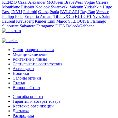
KENZO
Cazal
Alexander McQueen
BraveWear
Vogue
Carrera
Montblanc
Elfspirit
Neolook
Swarovski
Valentin Yudashkin
Hugo
Boss
INVU
Polaroid
Guess
Prada
BVLGARI
Ray Ban
Versace
Philipp Plein
Emporio Armani
Tiffany&Co
BULGET
Yves Saint
Laurent
Kreuzberg Kinder
Enni Marco
ST.LOUISE
Flamingo
Silhouette
Salvatore Ferragamo
DITA
Dolce&Gabbana
Солнцезащитные очки
Медицинские очки
Контактные линзы
Сертификаты соответствия
Аксессуары
Новинки
Салоны оптики
Статьи
Вопрос - Ответ
Способы оплаты
Гарантия и возврат товара
Карточка организации
Доставка
Распродажа