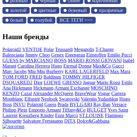
розовый
черный
синие
коричневый
золотой
цветные
бежевый
прозрачные
белый
голубой
ВСЕ ТЕГИ >>>
Наши бренды
Polaroid2
VENTOE
Polar
Trussardi
Megapolis
T-Charge
Balenciaga
Jimmy Choo
Genex
Eigengrau
Einstoffen
Emilio Pucci
GUESS by MARCIANO
BOSS
MARIO ROSSI GIOVANI
Isabel
Marant
Carolina Herrera
Hugo
Eternal
Donna
Max&Co
Gucci
Marc Jacobs
Miu Miu
Burberry
KARL LAGERFELD
Max Mara
TOM FORD
FRED
Baldinini
TOMMY HILFIGER
DSQUARED2
Dior
LOEWE
GRESSO
Jaguar
Mario Rossi
Estilo
Ana Hickmann
Hickmann
Armani Exchange
MOSCHINO
KENZO
Cazal
Alexander McQueen
BraveWear
Vogue
Carrera
Montblanc
Elfspirit
Neolook
Swarovski
Valentin Yudashkin
Hugo
Boss
INVU
Polaroid
Guess
Prada
BVLGARI
Ray Ban
Versace
Philipp Plein
Emporio Armani
Tiffany&Co
BULGET
Yves Saint
Laurent
Kreuzberg Kinder
Enni Marco
ST.LOUISE
Flamingo
Silhouette
Salvatore Ferragamo
DITA
Dolce&Gabbana