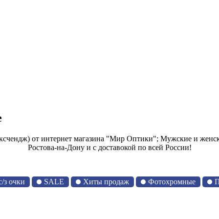
e
ксчендж) от интернет магазина "Мир Оптики"; Мужские и женс
Ростова-на-Дону и с доставокой по всей России!
/з очки
SALE
Хиты продаж
Фотохромные
П