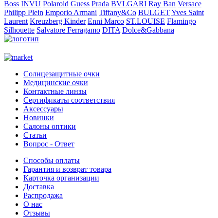
Boss
INVU
Polaroid
Guess
Prada
BVLGARI
Ray Ban
Versace
Philipp Plein
Emporio Armani
Tiffany&Co
BULGET
Yves Saint
Laurent
Kreuzberg Kinder
Enni Marco
ST.LOUISE
Flamingo
Silhouette
Salvatore Ferragamo
DITA
Dolce&Gabbana
Солнцезащитные очки
Медицинские очки
Контактные линзы
Сертификаты соответствия
Аксессуары
Новинки
Салоны оптики
Статьи
Вопрос - Ответ
Способы оплаты
Гарантия и возврат товара
Карточка организации
Доставка
Распродажа
О нас
Отзывы