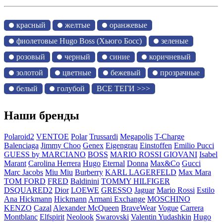
красный
желтые
оранжевые
фиолетовые Hugo Boss (Хьюго Босс)
зеленые
розовый
черный
синие
коричневый
золотой
цветные
бежевый
прозрачные
белый
голубой
ВСЕ ТЕГИ >>>
Наши бренды
Polaroid2
VENTOE
Polar
Trussardi
Megapolis
T-Charge
Balenciaga
Jimmy Choo
Genex
Eigengrau
Einstoffen
Emilio Pucci
GUESS by MARCIANO
BOSS
MARIO ROSSI GIOVANI
Isabel
Marant
Carolina Herrera
Hugo
Eternal
Donna
Max&Co
Gucci
Marc Jacobs
Miu Miu
Burberry
KARL LAGERFELD
Max Mara
TOM FORD
FRED
Baldinini
TOMMY HILFIGER
DSQUARED2
Dior
LOEWE
GRESSO
Jaguar
Mario Rossi
Estilo
Ana Hickmann
Hickmann
Armani Exchange
MOSCHINO
KENZO
Cazal
Alexander McQueen
BraveWear
Vogue
Carrera
Montblanc
Elfspirit
Neolook
Swarovski
Valentin Yudashkin
Hugo