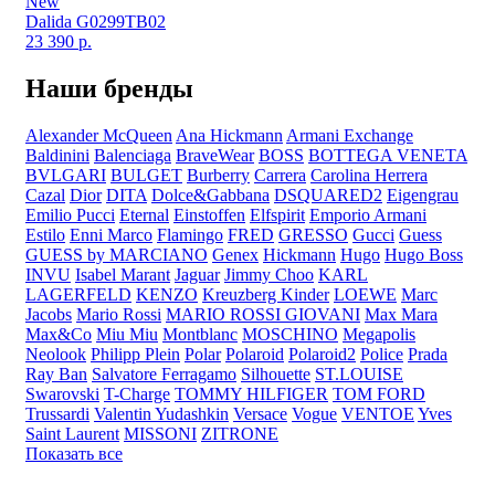
New
Dalida G0299TB02
23 390
р.
Наши бренды
Alexander McQueen
Ana Hickmann
Armani Exchange
Baldinini
Balenciaga
BraveWear
BOSS
BOTTEGA VENETA
BVLGARI
BULGET
Burberry
Carrera
Carolina Herrera
Cazal
Dior
DITA
Dolce&Gabbana
DSQUARED2
Eigengrau
Emilio Pucci
Eternal
Einstoffen
Elfspirit
Emporio Armani
Estilo
Enni Marco
Flamingo
FRED
GRESSO
Gucci
Guess
GUESS by MARCIANO
Genex
Hickmann
Hugo
Hugo Boss
INVU
Isabel Marant
Jaguar
Jimmy Choo
KARL
LAGERFELD
KENZO
Kreuzberg Kinder
LOEWE
Marc
Jacobs
Mario Rossi
MARIO ROSSI GIOVANI
Max Mara
Max&Co
Miu Miu
Montblanc
MOSCHINO
Megapolis
Neolook
Philipp Plein
Polar
Polaroid
Polaroid2
Police
Prada
Ray Ban
Salvatore Ferragamo
Silhouette
ST.LOUISE
Swarovski
T-Charge
TOMMY HILFIGER
TOM FORD
Trussardi
Valentin Yudashkin
Versace
Vogue
VENTOE
Yves
Saint Laurent
MISSONI
ZITRONE
Показать все