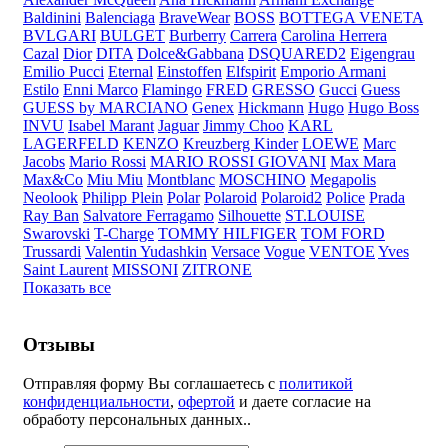
Baldinini
Balenciaga
BraveWear
BOSS
BOTTEGA VENETA
BVLGARI
BULGET
Burberry
Carrera
Carolina Herrera
Cazal
Dior
DITA
Dolce&Gabbana
DSQUARED2
Eigengrau
Emilio Pucci
Eternal
Einstoffen
Elfspirit
Emporio Armani
Estilo
Enni Marco
Flamingo
FRED
GRESSO
Gucci
Guess
GUESS by MARCIANO
Genex
Hickmann
Hugo
Hugo Boss
INVU
Isabel Marant
Jaguar
Jimmy Choo
KARL
LAGERFELD
KENZO
Kreuzberg Kinder
LOEWE
Marc
Jacobs
Mario Rossi
MARIO ROSSI GIOVANI
Max Mara
Max&Co
Miu Miu
Montblanc
MOSCHINO
Megapolis
Neolook
Philipp Plein
Polar
Polaroid
Polaroid2
Police
Prada
Ray Ban
Salvatore Ferragamo
Silhouette
ST.LOUISE
Swarovski
T-Charge
TOMMY HILFIGER
TOM FORD
Trussardi
Valentin Yudashkin
Versace
Vogue
VENTOE
Yves
Saint Laurent
MISSONI
ZITRONE
Показать все
Отзывы
Отправляя форму Вы соглашаетесь с
политикой
конфиденциальности
,
офертой
и даете согласие на
обработу персональных данных..