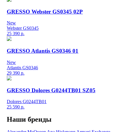
GRESSO Webster GS0345 02P
New
Webster GS0345
25 390
р.
GRESSO Atlantis GS0346 01
New
Atlantis GS0346
29 390
р.
GRESSO Dolores G0244TB01 SZ05
Dolores G0244TB01
25 590
р.
Наши бренды
Alexander McQueen
Ana Hickmann
Armani Exchange