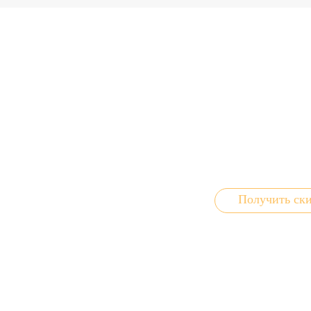
Получите
Вы можете купить очки
заполнить нашу анкет
Получить ск