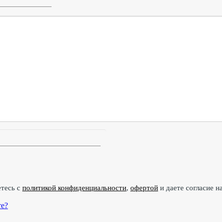
етесь с
политикой конфиденциальности
,
офертой
и даете согласие н
те?