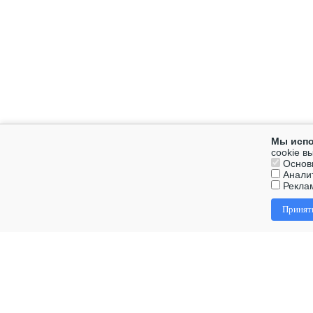
Мы испо
cookie в
Основ
Аналит
Рекла
Принят