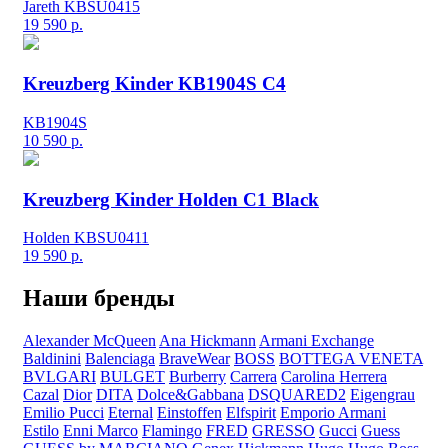
Jareth KBSU0415
19 590
р.
Kreuzberg Kinder KB1904S C4
KB1904S
10 590
р.
Kreuzberg Kinder Holden C1 Black
Holden KBSU0411
19 590
р.
Наши бренды
Alexander McQueen
Ana Hickmann
Armani Exchange
Baldinini
Balenciaga
BraveWear
BOSS
BOTTEGA VENETA
BVLGARI
BULGET
Burberry
Carrera
Carolina Herrera
Cazal
Dior
DITA
Dolce&Gabbana
DSQUARED2
Eigengrau
Emilio Pucci
Eternal
Einstoffen
Elfspirit
Emporio Armani
Estilo
Enni Marco
Flamingo
FRED
GRESSO
Gucci
Guess