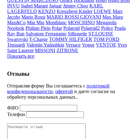
GUESS by MARCIANO
Genex
Hickmann
Hugo
Hugo Boss
INVU
Isabel Marant
Jaguar
Jimmy Choo
KARL
LAGERFELD
KENZO
Kreuzberg Kinder
LOEWE
Marc
Jacobs
Mario Rossi
MARIO ROSSI GIOVANI
Max Mara
Max&Co
Miu Miu
Montblanc
MOSCHINO
Megapolis
Neolook
Philipp Plein
Polar
Polaroid
Polaroid2
Police
Prada
Ray Ban
Salvatore Ferragamo
Silhouette
ST.LOUISE
Swarovski
T-Charge
TOMMY HILFIGER
TOM FORD
Trussardi
Valentin Yudashkin
Versace
Vogue
VENTOE
Yves
Saint Laurent
MISSONI
ZITRONE
Показать все
Отзывы
Отправляя форму Вы соглашаетесь с
политикой
конфиденциальности
,
офертой
и даете согласие на
обработу персональных данных..
ФИО
Телефон