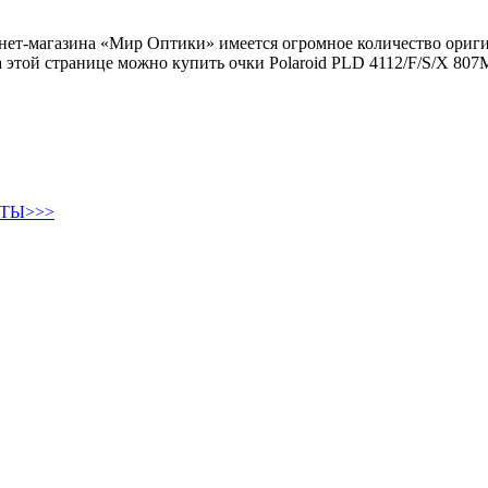
ернет-магазина «Мир Оптики» имеется огромное количество ориг
этой странице можно купить очки Polaroid PLD 4112/F/S/X 807M
ТЫ>>>
Круглые солнцезащитные очки
Авиаторы солнцезащитные очки