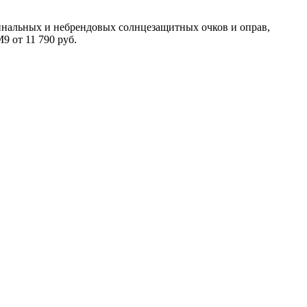
инальных и небрендовых солнцезащитных очков и оправ,
9 от 11 790 руб.
Мужские сз очки
Прада солнцезащитные очки
Маска