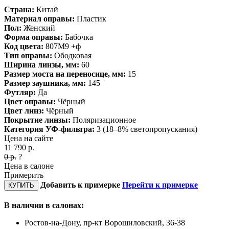
Страна:
Китай
Материал оправы:
Пластик
Пол:
Женский
Форма оправы:
Бабочка
Код цвета:
807M9 +ф
Тип оправы:
Ободковая
Ширина линзы, мм:
60
Размер моста на переносице, мм:
15
Размер заушника, мм:
145
Футляр:
Да
Цвет оправы:
Чёрный
Цвет линз:
Чёрный
Покрытие линзы:
Поляризационное
Категория УФ-фильтра:
3 (18–8% светопропускания)
Цена на сайте
11 790
р.
0
р.
?
Цена в салоне
Примерить
Добавить к примерке
Перейти к примерке
КУПИТЬ
В наличии в салонах:
Ростов-на-Дону, пр-кт Ворошиловский, 36-38