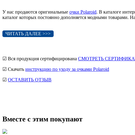
У нас продаются оригинальные
очки Polaroid
. В каталоге инт
каталог которых постоянно дополняется модными товарами. На 
ЧИТАТЬ ДАЛЕЕ >>>
☑ Вся продукция сертифицирована
СМОТРЕТЬ СЕРТИФИКА
☑ Скачать
инструкцию по уходу за очками Polaroid
☑
ОСТАВИТЬ ОТЗЫВ
мужские солнцезащитные очки
Ray-Ban солнцезащитные очки
солнцезащитные очки
Вместе с этим покупают