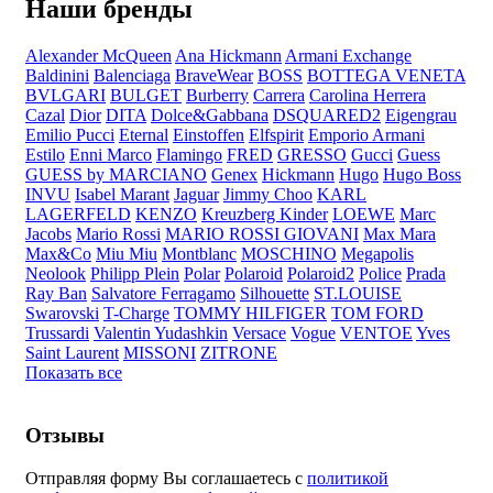
Наши бренды
Alexander McQueen
Ana Hickmann
Armani Exchange
Baldinini
Balenciaga
BraveWear
BOSS
BOTTEGA VENETA
BVLGARI
BULGET
Burberry
Carrera
Carolina Herrera
Cazal
Dior
DITA
Dolce&Gabbana
DSQUARED2
Eigengrau
Emilio Pucci
Eternal
Einstoffen
Elfspirit
Emporio Armani
Estilo
Enni Marco
Flamingo
FRED
GRESSO
Gucci
Guess
GUESS by MARCIANO
Genex
Hickmann
Hugo
Hugo Boss
INVU
Isabel Marant
Jaguar
Jimmy Choo
KARL
LAGERFELD
KENZO
Kreuzberg Kinder
LOEWE
Marc
Jacobs
Mario Rossi
MARIO ROSSI GIOVANI
Max Mara
Max&Co
Miu Miu
Montblanc
MOSCHINO
Megapolis
Neolook
Philipp Plein
Polar
Polaroid
Polaroid2
Police
Prada
Ray Ban
Salvatore Ferragamo
Silhouette
ST.LOUISE
Swarovski
T-Charge
TOMMY HILFIGER
TOM FORD
Trussardi
Valentin Yudashkin
Versace
Vogue
VENTOE
Yves
Saint Laurent
MISSONI
ZITRONE
Показать все
Отзывы
Отправляя форму Вы соглашаетесь с
политикой