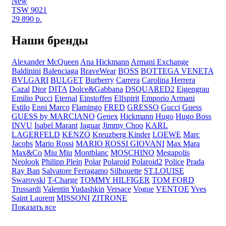
New
TSW 9021
29 890
р.
Наши бренды
Alexander McQueen
Ana Hickmann
Armani Exchange
Baldinini
Balenciaga
BraveWear
BOSS
BOTTEGA VENETA
BVLGARI
BULGET
Burberry
Carrera
Carolina Herrera
Cazal
Dior
DITA
Dolce&Gabbana
DSQUARED2
Eigengrau
Emilio Pucci
Eternal
Einstoffen
Elfspirit
Emporio Armani
Estilo
Enni Marco
Flamingo
FRED
GRESSO
Gucci
Guess
GUESS by MARCIANO
Genex
Hickmann
Hugo
Hugo Boss
INVU
Isabel Marant
Jaguar
Jimmy Choo
KARL
LAGERFELD
KENZO
Kreuzberg Kinder
LOEWE
Marc
Jacobs
Mario Rossi
MARIO ROSSI GIOVANI
Max Mara
Max&Co
Miu Miu
Montblanc
MOSCHINO
Megapolis
Neolook
Philipp Plein
Polar
Polaroid
Polaroid2
Police
Prada
Ray Ban
Salvatore Ferragamo
Silhouette
ST.LOUISE
Swarovski
T-Charge
TOMMY HILFIGER
TOM FORD
Trussardi
Valentin Yudashkin
Versace
Vogue
VENTOE
Yves
Saint Laurent
MISSONI
ZITRONE
Показать все