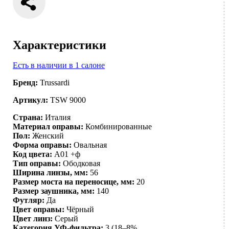
Характеристики
Есть в наличии в 1 салоне
Бренд:
Trussardi
Артикул:
TSW 9000
Страна:
Италия
Материал оправы:
Комбинированные
Пол:
Женский
Форма оправы:
Овальная
Код цвета:
A01 +ф
Тип оправы:
Ободковая
Ширина линзы, мм:
56
Размер моста на переносице, мм:
20
Размер заушника, мм:
140
Футляр:
Да
Цвет оправы:
Чёрный
Цвет линз:
Серый
Категория УФ-фильтра:
3 (18–8%