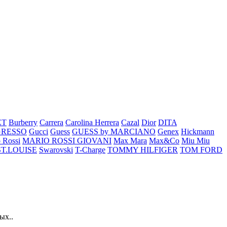
ET
Burberry
Carrera
Carolina Herrera
Cazal
Dior
DITA
GRESSO
Gucci
Guess
GUESS by MARCIANO
Genex
Hickmann
 Rossi
MARIO ROSSI GIOVANI
Max Mara
Max&Co
Miu Miu
ST.LOUISE
Swarovski
T-Charge
TOMMY HILFIGER
TOM FORD
ых..