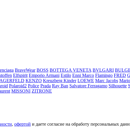
enciaga
BraveWear
BOSS
BOTTEGA VENETA
BVLGARI
BULG
stoffen
Elfspirit
Emporio Armani
Estilo
Enni Marco
Flamingo
FRED
LAGERFELD
KENZO
Kreuzberg Kinder
LOEWE
Marc Jacobs
Mario
aroid
Polaroid2
Police
Prada
Ray Ban
Salvatore Ferragamo
Silhouette
aurent
MISSONI
ZITRONE
ьности
,
офертой
и даете согласие на обработу персональных данн