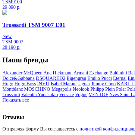
TSM9100
29 890
р.
Trussardi TSM 9007 E01
New
TSM 9007
28 190
р.
Наши бренды
Alexander McQueen
Ana Hickmann
Armani Exchange
Baldinini
Bal
Dolce&Gabbana
DSQUARED2
Eigengrau
Emilio Pucci
Eternal
Ein
Hugo
Hugo Boss
INVU
Isabel Marant
Jaguar
Jimmy Choo
KARL 
Montblanc
MOSCHINO
Megapolis
Neolook
Philipp Plein
Polar
Pol
Trussardi
Valentin Yudashkin
Versace
Vogue
VENTOE
Yves Saint L
Показать все
Отзывы
Отправляя форму Вы соглашаетесь с
политикой конфиденциал