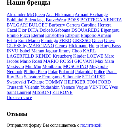
Наши бренды
Alexander McQueen
Ana Hickmann
Armani Exchange
Baldinini
Balenciaga
BraveWear
BOSS
BOTTEGA VENETA
BVLGARI
BULGET
Burberry
Carrera
Carolina Herrera
Cazal
Dior
DITA
Dolce&Gabbana
DSQUARED2
Eigengrau
Emilio Pucci
Eternal
Einstoffen
Elfspirit
Emporio Armani
Estilo
Enni Marco
Flamingo
FRED
GRESSO
Gucci
Guess
GUESS by MARCIANO
Genex
Hickmann
Hugo
Hugo Boss
INVU
Isabel Marant
Jaguar
Jimmy Choo
KARL
LAGERFELD
KENZO
Kreuzberg Kinder
LOEWE
Marc
Jacobs
Mario Rossi
MARIO ROSSI GIOVANI
Max Mara
Max&Co
Miu Miu
Montblanc
MOSCHINO
Megapolis
Neolook
Philipp Plein
Polar
Polaroid
Polaroid2
Police
Prada
Ray Ban
Salvatore Ferragamo
Silhouette
ST.LOUISE
Swarovski
T-Charge
TOMMY HILFIGER
TOM FORD
Trussardi
Valentin Yudashkin
Versace
Vogue
VENTOE
Yves
Saint Laurent
MISSONI
ZITRONE
Показать все
Отзывы
Отправляя форму Вы соглашаетесь с
политикой