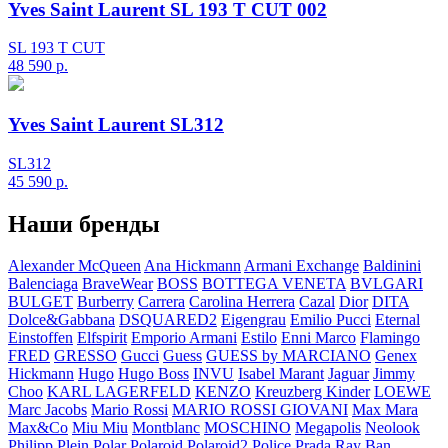
Yves Saint Laurent SL 193 T CUT 002
SL 193 T CUT
48 590
р.
Yves Saint Laurent SL312
SL312
45 590
р.
Наши бренды
Alexander McQueen
Ana Hickmann
Armani Exchange
Baldinini
Balenciaga
BraveWear
BOSS
BOTTEGA VENETA
BVLGARI
BULGET
Burberry
Carrera
Carolina Herrera
Cazal
Dior
DITA
Dolce&Gabbana
DSQUARED2
Eigengrau
Emilio Pucci
Eternal
Einstoffen
Elfspirit
Emporio Armani
Estilo
Enni Marco
Flamingo
FRED
GRESSO
Gucci
Guess
GUESS by MARCIANO
Genex
Hickmann
Hugo
Hugo Boss
INVU
Isabel Marant
Jaguar
Jimmy
Choo
KARL LAGERFELD
KENZO
Kreuzberg Kinder
LOEWE
Marc Jacobs
Mario Rossi
MARIO ROSSI GIOVANI
Max Mara
Max&Co
Miu Miu
Montblanc
MOSCHINO
Megapolis
Neolook
Philipp Plein
Polar
Polaroid
Polaroid2
Police
Prada
Ray Ban