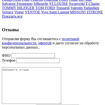
Salvatore Ferragamo
Silhouette
ST.LOUISE
Swarovski
T-Charge
TOMMY HILFIGER
TOM FORD
Trussardi
Valentin Yudashkin
Versace
Vogue
VENTOE
Yves Saint Laurent
MISSONI
ZITRONE
Показать все
Отзывы
Отправляя форму Вы соглашаетесь с
политикой
конфиденциальности
,
офертой
и даете согласие на обработу
персональных данных..
ФИО
Телефон