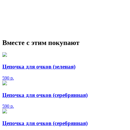
мужские солнцезащитные очки
Ray-Ban солнцезащитные
очки
Круглые солнцезащитные очки
Авиаторы
солнцезащитные очки
Мужские сз очки
Прада
солнцезащитные очки
Маска солнцезащитные очки
Вместе с этим покупают
Цепочка для очков (зеленая)
590
р.
Цепочка для очков (серебрянная)
590
р.
Цепочка для очков (серебрянная)