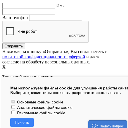
Имя
Ваш телефон
Нажимая на кнопку «Отправить», Вы соглашаетесь с
политикой конфиденциальности
,
офертой
и даете
согласие на обработу персональных данных.
X
Товар добавлен в корзину
Мы используем файлы cookie
для улучшения работы сайта
руб.
Выберите, какие типы cookie вы разрешаете использовать:
В корзине:
шт.
Основные файлы cookie
Аналитические файлы cookie
На сумму:
руб.
Рекламные файлы cookie
Перейти в корзину
Принять
Продолжить покупки
Задать вопрос