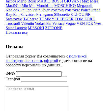
Jacobs
Mario Rossi
MARIO ROSSI GIOVANI
Max Mara
Max&Co
Miu Miu
Montblanc
MOSCHINO
Megapolis
Neolook
Philipp Plein
Polar
Polaroid
Polaroid2
Police
Prada
Ray Ban
Salvatore Ferragamo
Silhouette
ST.LOUISE
Swarovski
T-Charge
TOMMY HILFIGER
TOM FORD
Trussardi
Valentin Yudashkin
Versace
Vogue
VENTOE
Yves
Saint Laurent
MISSONI
ZITRONE
Показать все
Отзывы
Отправляя форму Вы соглашаетесь с
политикой
конфиденциальности
,
офертой
и даете согласие на
обработу персональных данных..
ФИО
Телефон