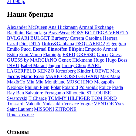
21 090
р.
Наши бренды
Alexander McQueen
Ana Hickmann
Armani Exchange
Baldinini
Balenciaga
BraveWear
BOSS
BOTTEGA VENETA
BVLGARI
BULGET
Burberry
Carrera
Carolina Herrera
Cazal
Dior
DITA
Dolce&Gabbana
DSQUARED2
Eigengrau
Emilio Pucci
Eternal
Einstoffen
Elfspirit
Emporio Armani
Estilo
Enni Marco
Flamingo
FRED
GRESSO
Gucci
Guess
GUESS by MARCIANO
Genex
Hickmann
Hugo
Hugo Boss
INVU
Isabel Marant
Jaguar
Jimmy Choo
KARL
LAGERFELD
KENZO
Kreuzberg Kinder
LOEWE
Marc
Jacobs
Mario Rossi
MARIO ROSSI GIOVANI
Max Mara
Max&Co
Miu Miu
Montblanc
MOSCHINO
Megapolis
Neolook
Philipp Plein
Polar
Polaroid
Polaroid2
Police
Prada
Ray Ban
Salvatore Ferragamo
Silhouette
ST.LOUISE
Swarovski
T-Charge
TOMMY HILFIGER
TOM FORD
Trussardi
Valentin Yudashkin
Versace
Vogue
VENTOE
Yves
Saint Laurent
MISSONI
ZITRONE
Показать все
Отзывы