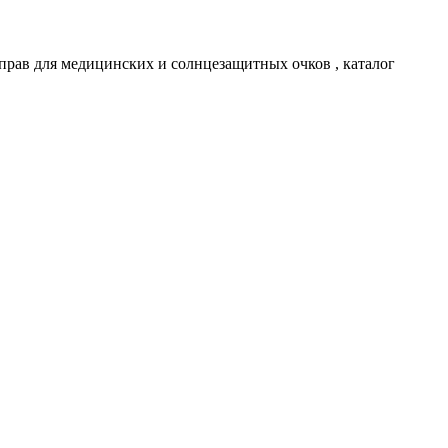
рав для медицинских и солнцезащитных очков , каталог
Мужские сз очки
Прада солнцезащитные очки
Маска