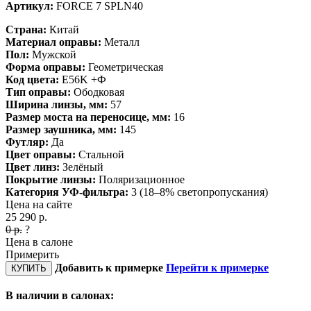
Артикул:
FORCE 7 SPLN40
Страна:
Китай
Материал оправы:
Металл
Пол:
Мужской
Форма оправы:
Геометрическая
Код цвета:
E56K +Ф
Тип оправы:
Ободковая
Ширина линзы, мм:
57
Размер моста на переносице, мм:
16
Размер заушника, мм:
145
Футляр:
Да
Цвет оправы:
Стальной
Цвет линз:
Зелёный
Покрытие линзы:
Поляризационное
Категория УФ-фильтра:
3 (18–8% светопропускания)
Цена на сайте
25 290
р.
0
р.
?
Цена в салоне
Примерить
Добавить к примерке
Перейти к примерке
КУПИТЬ
В наличии в салонах: