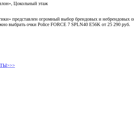
вилон», Цокольный этаж
тики» представлен огромный выбор брендовых и небрендовых оп
жно выбрать очки Police FORCE 7 SPLN40 E56K от 25 290 руб.
ТЫ>>>
Круглые солнцезащитные очки
Авиаторы солнцезащитные очки