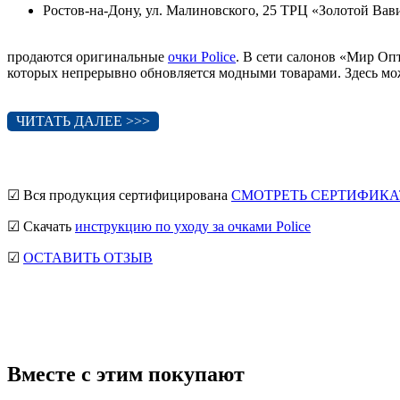
Ростов-на-Дону, ул. Малиновского, 25 ТРЦ «Золотой Ва
продаются оригинальные
очки Police
. В сети салонов «Мир Оп
которых непрерывно обновляется модными товарами. Здесь мо
ЧИТАТЬ ДАЛЕЕ >>>
☑ Вся продукция сертифицирована
СМОТРЕТЬ СЕРТИФИКА
☑ Скачать
инструкцию по уходу за очками Police
☑
ОСТАВИТЬ ОТЗЫВ
мужские солнцезащитные очки
Ray-Ban солнцезащитные очки
солнцезащитные очки
Вместе с этим покупают