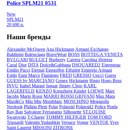
Police SPLM21 0531
New
SPLM21
20 690
р.
Наши бренды
Alexander McQueen
Ana Hickmann
Armani Exchange
Baldinini
Balenciaga
BraveWear
BOSS
BOTTEGA VENETA
BVLGARI
BULGET
Burberry
Carrera
Carolina Herrera
Cazal
Dior
DITA
Dolce&Gabbana
DSQUARED2
Eigengrau
Emilio Pucci
Eternal
Einstoffen
Elfspirit
Emporio Armani
Estilo
Enni Marco
Flamingo
FRED
GRESSO
Gucci
Guess
GUESS by MARCIANO
Genex
Hickmann
Hugo
Hugo Boss
INVU
Isabel Marant
Jaguar
Jimmy Choo
KARL
LAGERFELD
KENZO
Kreuzberg Kinder
LOEWE
Marc
Jacobs
Mario Rossi
MARIO ROSSI GIOVANI
Max Mara
Max&Co
Miu Miu
Montblanc
MOSCHINO
Megapolis
Neolook
Philipp Plein
Polar
Polaroid
Polaroid2
Police
Prada
Ray Ban
Salvatore Ferragamo
Silhouette
ST.LOUISE
Swarovski
T-Charge
TOMMY HILFIGER
TOM FORD
Trussardi
Valentin Yudashkin
Versace
Vogue
VENTOE
Yves
Saint Laurent
MISSONI
ZITRONE