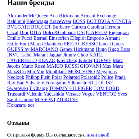
Наши бренды
Alexander McQueen
Ana Hickmann
Armani Exchange
Baldinini
Balenciaga
BraveWear
BOSS
BOTTEGA VENETA
BVLGARI
BULGET
Burberry
Carrera
Carolina Herrera
Cazal
Dior
DITA
Dolce&Gabbana
DSQUARED2
Eigengrau
Emilio Pucci
Eternal
Einstoffen
Elfspirit
Emporio Armani
Estilo
Enni Marco
Flamingo
FRED
GRESSO
Gucci
Guess
GUESS by MARCIANO
Genex
Hickmann
Hugo
Hugo Boss
INVU
Isabel Marant
Jaguar
Jimmy Choo
KARL
LAGERFELD
KENZO
Kreuzberg Kinder
LOEWE
Marc
Jacobs
Mario Rossi
MARIO ROSSI GIOVANI
Max Mara
Max&Co
Miu Miu
Montblanc
MOSCHINO
Megapolis
Neolook
Philipp Plein
Polar
Polaroid
Polaroid2
Police
Prada
Ray Ban
Salvatore Ferragamo
Silhouette
ST.LOUISE
Swarovski
T-Charge
TOMMY HILFIGER
TOM FORD
Trussardi
Valentin Yudashkin
Versace
Vogue
VENTOE
Yves
Saint Laurent
MISSONI
ZITRONE
Показать все
Отзывы
Отправляя форму Вы соглашаетесь с
политикой