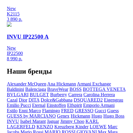
New
K2115
3 890
р.
INVU IP22500 A
New
IP22500
8 990
р.
Наши бренды
Alexander McQueen
Ana Hickmann
Armani Exchange
Baldinini
Balenciaga
BraveWear
BOSS
BOTTEGA VENETA
BVLGARI
BULGET
Burberry
Carrera
Carolina Herrera
Cazal
Dior
DITA
Dolce&Gabbana
DSQUARED2
Eigengrau
Emilio Pucci
Eternal
Einstoffen
Elfspirit
Emporio Armani
Estilo
Enni Marco
Flamingo
FRED
GRESSO
Gucci
Guess
GUESS by MARCIANO
Genex
Hickmann
Hugo
Hugo Boss
INVU
Isabel Marant
Jaguar
Jimmy Choo
KARL
LAGERFELD
KENZO
Kreuzberg Kinder
LOEWE
Marc
Jacobs
Mario Rossi
MARIO ROSSI GIOVANI
Max Mara