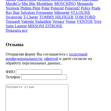
Max&Co
Miu Miu
Montblanc
MOSCHINO
Megapolis
Neolook
Philipp Plein
Polar
Polaroid
Polaroid2
Police
Prada
Ray Ban
Salvatore Ferragamo
Silhouette
ST.LOUISE
Swarovski
T-Charge
TOMMY HILFIGER
TOM FORD
Trussardi
Valentin Yudashkin
Versace
Vogue
VENTOE
Yves
Saint Laurent
MISSONI
ZITRONE
Показать все
Отзывы
Отправляя форму Вы соглашаетесь с
политикой
конфиденциальности
,
офертой
и даете согласие на
обработу персональных данных..
ФИО
Телефон