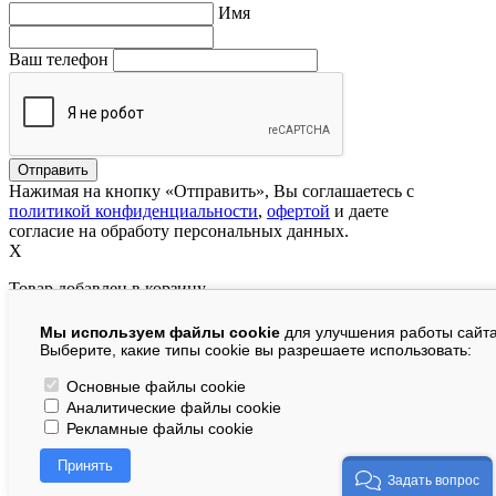
Имя
Ваш телефон
Нажимая на кнопку «Отправить», Вы соглашаетесь с
политикой конфиденциальности
,
офертой
и даете
согласие на обработу персональных данных.
X
Товар добавлен в корзину
Мы используем файлы cookie
для улучшения работы сайта
руб.
Выберите, какие типы cookie вы разрешаете использовать:
В корзине:
шт.
Основные файлы cookie
Аналитические файлы cookie
На сумму:
руб.
Рекламные файлы cookie
Перейти в корзину
Принять
Продолжить покупки
Задать вопрос