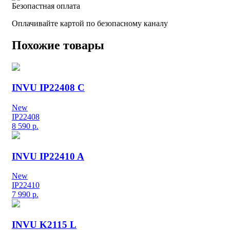
Безопастная оплата
Оплачивайте картой по безопасному каналу
Похожие товары
INVU IP22408 C
New
IP22408
8 590
р.
INVU IP22410 A
New
IP22410
7 990
р.
INVU K2115 L